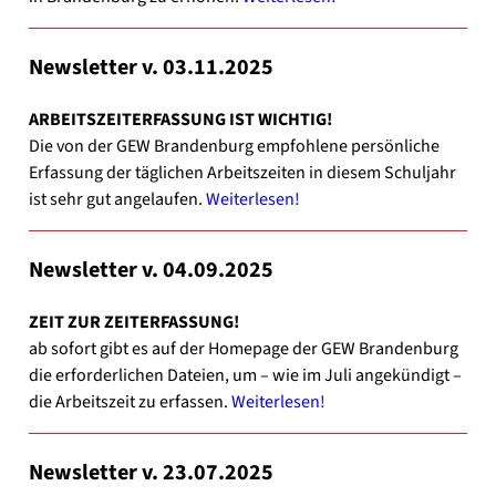
News­let­ter v. 03.11.2025
ARBEITSZEITERFASSUNG IST WICHTIG!
Die von der GEW Bran­den­burg emp­foh­le­ne per­sön­li­che
Erfas­sung der täg­li­chen Arbeits­zei­ten in die­sem Schul­jahr
ist sehr gut ange­lau­fen.
Wei­ter­le­sen!
News­let­ter v. 04.09.2025
ZEIT ZUR ZEITERFASSUNG!
ab sofort gibt es auf der Home­page der GEW Bran­den­burg
die erfor­der­li­chen Datei­en, um – wie im Juli ange­kün­digt –
die Arbeits­zeit zu erfas­sen.
Wei­ter­le­sen!
News­let­ter v. 23.07.2025