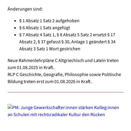
Ände­run­gen sind:
§ 1 Absatz 1 Satz 2 auf­ge­ho­ben
§ 6 Absatz 1 Satz ange­fügt
§ 7 Absatz 4 Satz 1, § 8 Absatz 5 Satz 2 ersetzt § 17
Absatz 2, § 37 gefasst § 30, Anla­ge 1 geän­dert § 34
Absatz 3 Satz 1 Wort gestri­chen
Neue Rah­men­lehr­plä­ne C Alt­grie­chisch und Latein tre­ten
zum 01.08.2025 in Kraft.
RLP C Geschich­te, Geo­gra­fie, Phi­lo­so­phie sowie Poli­ti­sche
Bil­dung tre­ten erst zum 01.08.2026 in Kraft.