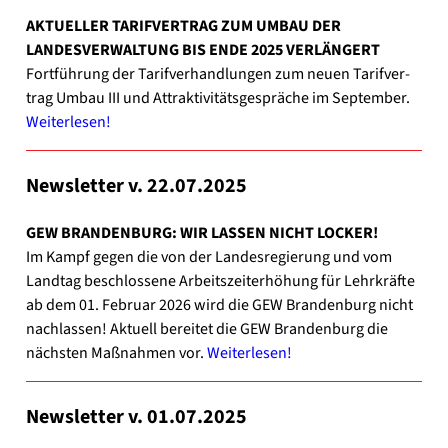
AKTUELLER TARIFVERTRAG ZUM UMBAU DER
LANDESVERWALTUNG BIS ENDE 2025 VERLÄNGERT
Fort­füh­rung der Tarif­ver­hand­lun­gen zum neu­en Tarif­ver­
trag Umbau III und Attrak­ti­vi­täts­ge­sprä­che im Sep­tem­ber.
Wei­ter­le­sen!
News­let­ter v. 22.07.2025
GEW BRANDENBURG: WIR LASSEN NICHT LOCKER!
Im Kampf gegen die von der Lan­des­re­gie­rung und vom
Land­tag beschlos­se­ne Arbeits­zeit­er­hö­hung für Lehr­kräf­te
ab dem 01. Febru­ar 2026 wird die GEW Bran­den­burg nicht
nach­las­sen! Aktu­ell berei­tet die GEW Bran­den­burg die
nächs­ten Maß­nah­men vor.
Wei­ter­le­sen!
News­let­ter v. 01.07.2025