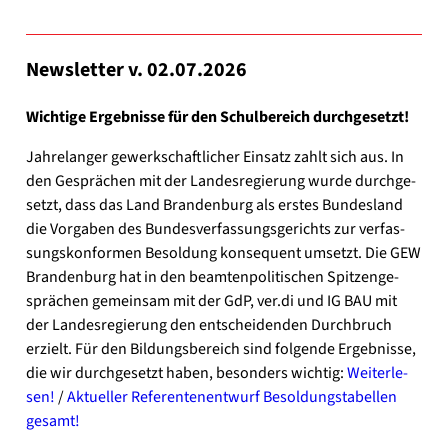
News­let­ter v. 02.07.2026
Wich­ti­ge Ergeb­nis­se für den Schul­be­reich durch­ge­setzt!
Jah­re­lan­ger gewerk­schaft­li­cher Ein­satz zahlt sich aus. In
den Gesprä­chen mit der Lan­des­re­gie­rung wur­de durch­ge­
setzt, dass das Land Bran­den­burg als ers­tes Bun­des­land
die Vor­ga­ben des Bun­des­ver­fas­sungs­ge­richts zur ver­fas­
sungs­kon­for­men Besol­dung kon­se­quent umsetzt. Die GEW
Bran­den­burg hat in den beam­ten­po­li­ti­schen Spit­zen­ge­
sprä­chen gemein­sam mit der GdP, ver.di und IG BAU mit
der Lan­des­re­gie­rung den ent­schei­den­den Durch­bruch
erzielt. Für den Bil­dungs­be­reich sind fol­gen­de Ergeb­nis­se,
die wir durch­ge­setzt haben, beson­ders wich­tig:
Wei­ter­le­
sen!
/
Aktu­el­ler Refe­ren­ten­ent­wurf Besol­dungs­ta­bel­len
gesamt!