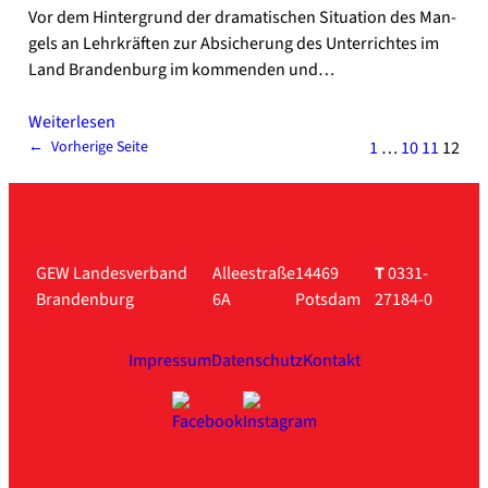
Vor dem Hin­ter­grund der dra­ma­ti­schen Situa­ti­on des Man­
gels an Lehr­kräf­ten zur Absi­che­rung des Unter­rich­tes im
Land Bran­den­burg im kom­men­den und…
Wei­ter­le­sen
1
…
10
11
12
←
Vor­he­ri­ge Sei­te
GEW Landesverband
Alleestraße
14469
T
0331-
Brandenburg
6A
Potsdam
27184-0
Impressum
Datenschutz
Kontakt