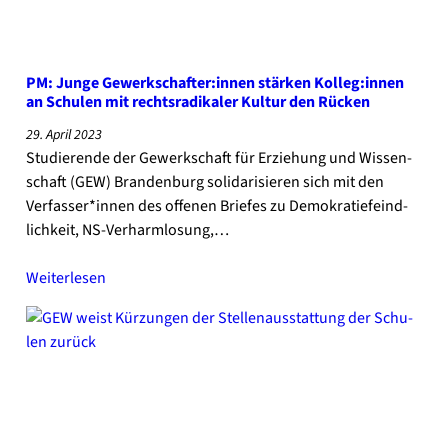
PM: Jun­ge Gewerkschafter:innen stär­ken Kolleg:innen
an Schu­len mit rechts­ra­di­ka­ler Kul­tur den Rücken
29. April 2023
Stu­die­ren­de der Gewerk­schaft für Erzie­hung und Wis­sen­
schaft (GEW) Bran­den­burg soli­da­ri­sie­ren sich mit den
Verfasser*innen des offe­nen Brie­fes zu Demo­kra­tie­feind­
lich­keit, NS-Verharmlosung,…
Wei­ter­le­sen