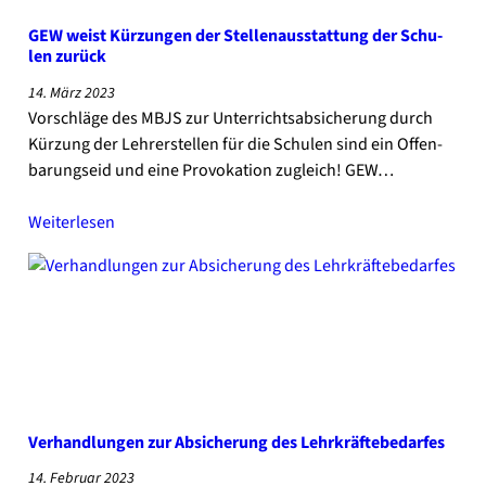
GEW weist Kür­zun­gen der Stel­len­aus­stat­tung der Schu­
len zurück
14. März 2023
Vor­schlä­ge des MBJS zur Unter­richts­ab­si­che­rung durch
Kür­zung der Leh­rer­stel­len für die Schu­len sind ein Offen­
ba­rungs­eid und eine Pro­vo­ka­ti­on zugleich! GEW…
Wei­ter­le­sen
Ver­hand­lun­gen zur Absi­che­rung des Lehr­kräf­te­be­dar­fes
14. Febru­ar 2023