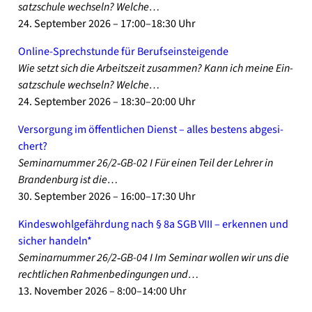
satz­schu­le wech­seln? Wel­che…
24. Sep­tem­ber 2026 – 17:00–18:30 Uhr
Online-Sprechstunde für Berufs­ein­stei­gen­de
Wie setzt sich die Arbeits­zeit zusam­men? Kann ich mei­ne Ein­
satz­schu­le wech­seln? Wel­che…
24. Sep­tem­ber 2026 – 18:30–20:00 Uhr
Ver­sor­gung im öffent­li­chen Dienst – alles bes­tens abge­si­
chert?
Semi­nar­num­mer 26/2‑GB-02 I Für einen Teil der Leh­rer in
Bran­den­burg ist die…
30. Sep­tem­ber 2026 – 16:00–17:30 Uhr
Kin­des­wohl­ge­fähr­dung nach § 8a SGB VIII – erken­nen und
sicher han­deln*
Semi­nar­num­mer 26/2‑GB-04 I Im Semi­nar wol­len wir uns die
recht­li­chen Rah­men­be­din­gun­gen und…
13. Novem­ber 2026 – 8:00–14:00 Uhr