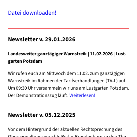
Datei down­loa­den!
News­let­ter v. 29.01.2026
Lan­des­wei­ter ganz­tä­gi­ger Warn­streik | 11.02.2026 | Lust­
gar­ten Pots­dam
Wir rufen euch am Mitt­woch dem 11.02. zum ganz­tä­gi­gen
Warn­streik im Rah­men der Tarif­ver­hand­lun­gen (TV‑L) auf!
Um 09:30 Uhr ver­sam­meln wir uns am Lust­gar­ten Pots­dam.
Der Demons­tra­ti­ons­zug läuft.
Wei­ter­le­sen!
News­let­ter v. 05.12.2025
Vor dem Hin­ter­grund der aktu­el­len Recht­spre­chung des
Ober­ver­wal­tungs­ge­richts Berlin-Brandenburg zu den The­