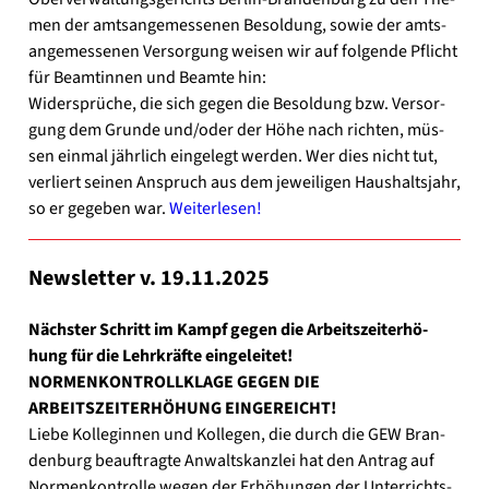
men der amts­an­ge­mes­se­nen Besol­dung, sowie der amts­
an­ge­mes­se­nen Ver­sor­gung wei­sen wir auf fol­gen­de Pflicht
für Beam­tin­nen und Beam­te hin:
Wider­sprü­che, die sich gegen die Besol­dung bzw. Ver­sor­
gung dem Grun­de und/oder der Höhe nach rich­ten, müs­
sen ein­mal jähr­lich ein­ge­legt wer­den. Wer dies nicht tut,
ver­liert sei­nen Anspruch aus dem jewei­li­gen Haus­halts­jahr,
so er gege­ben war.
Wei­ter­le­sen!
News­let­ter v. 19.11.2025
Nächs­ter Schritt im Kampf gegen die Arbeits­zeit­er­hö­
hung für die Lehr­kräf­te ein­ge­lei­tet!
NORMENKONTROLLKLAGE GEGEN DIE
ARBEITSZEITERHÖHUNG EINGEREICHT!
Lie­be Kol­le­gin­nen und Kol­le­gen, die durch die GEW Bran­
den­burg beauf­trag­te Anwalts­kanz­lei hat den Antrag auf
Nor­men­kon­trol­le wegen der Erhö­hun­gen der Unter­richts­