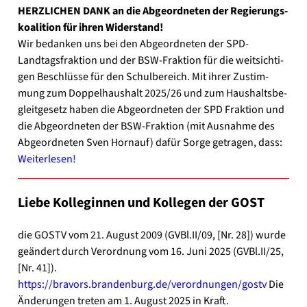
HERZLICHEN DANK an die Abge­ord­ne­ten der Regie­rungs­
ko­ali­ti­on für ihren Wider­stand!
Wir bedan­ken uns bei den Abge­ord­ne­ten der SPD-
Landtagsfraktion und der BSW-Fraktion für die weit­sich­ti­
gen Beschlüs­se für den Schul­be­reich. Mit ihrer Zustim­
mung zum Dop­pel­haus­halt 2025/26 und zum Haus­halts­be­
gleit­ge­setz haben die Abge­ord­ne­ten der SPD Frak­ti­on und
die Abge­ord­ne­ten der BSW-Fraktion (mit Aus­nah­me des
Abge­ord­ne­ten Sven Horn­auf) dafür Sor­ge getra­gen, dass:
Wei­ter­le­sen!
Lie­be Kol­le­gin­nen und Kol­le­gen der GOST
die GOSTV vom 21. August 2009 (GVBl.II/09, [Nr. 28]) wur­de
geän­dert durch Ver­ord­nung vom 16. Juni 2025 (GVBl.II/25,
[Nr. 41]).
https://​bra​vors​.bran​den​burg​.de/​v​e​r​o​r​d​n​u​n​g​e​n​/​g​o​stv
Die
Ände­run­gen tre­ten am 1. August 2025 in Kraft.