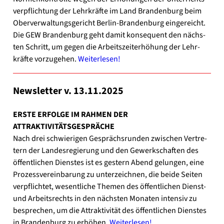
ver­pflich­tung der Lehr­kräf­te im Land Bran­den­burg beim
Ober­ver­wal­tungs­ge­richt Berlin-Brandenburg ein­ge­reicht.
Die GEW Bran­den­burg geht damit kon­se­quent den nächs­
ten Schritt, um gegen die Arbeits­zeit­er­hö­hung der Lehr­
kräf­te vor­zu­ge­hen.
Wei­ter­le­sen!
News­let­ter v. 13.11.2025
ERSTE ERFOLGE IM RAHMEN DER
ATTRAKTIVITÄTSGESPRÄCHE
Nach drei schwie­ri­gen Gesprächs­run­den zwi­schen Ver­tre­
tern der Lan­des­re­gie­rung und den Gewerk­schaf­ten des
öffent­li­chen Diens­tes ist es ges­tern Abend gelun­gen, eine
Pro­zess­ver­ein­ba­rung zu unter­zeich­nen, die bei­de Sei­ten
ver­pflich­tet, wesent­li­che The­men des öffent­li­chen Dienst-
und Arbeits­rechts in den nächs­ten Mona­ten inten­siv zu
bespre­chen, um die Attrak­ti­vi­tät des öffent­li­chen Diens­tes
in Bran­den­burg zu erhö­hen.
Wei­ter­le­sen!