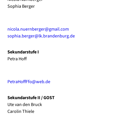
Sophia Ber­ger
nicola.nuernberger@gmail.com
sophia.berger@lk.brandenburg.de
Sekun­dar­stu­fe I
Petra Hoff
PetraHoffFfo@web.de
Sekun­dar­stu­fe II / GOST
Ute van den Bruck
Caro­lin Thie­le