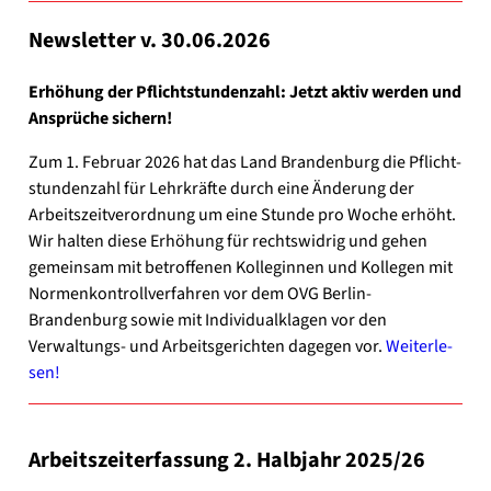
News­let­ter v. 30.06.2026
Erhö­hung der Pflicht­stun­den­zahl: Jetzt aktiv wer­den und
Ansprü­che sichern!
Zum 1. Febru­ar 2026 hat das Land Bran­den­burg die Pflicht­
stun­den­zahl für Lehr­kräf­te durch eine Ände­rung der
Arbeits­zeit­ver­ord­nung um eine Stun­de pro Woche erhöht.
Wir hal­ten die­se Erhö­hung für rechts­wid­rig und gehen
gemein­sam mit betrof­fe­nen Kol­le­gin­nen und Kol­le­gen mit
Nor­men­kon­troll­ver­fah­ren vor dem OVG Berlin-
Brandenburg sowie mit Indi­vi­du­al­kla­gen vor den
Verwaltungs- und Arbeits­ge­rich­ten dage­gen vor.
Wei­ter­le­
sen!
Arbeits­zeit­er­fas­sung 2. Halb­jahr 2025/26