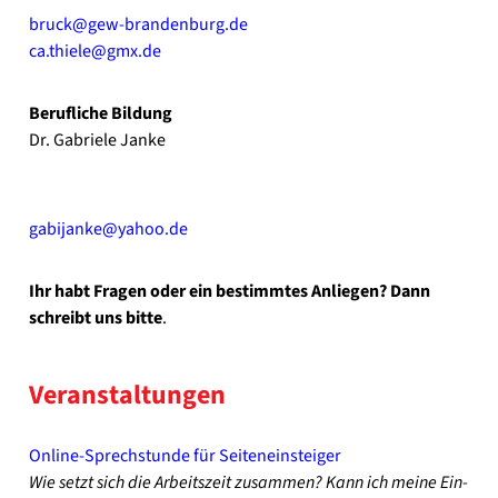
bruck@gew-brandenburg.de
ca.thiele@gmx.de
Beruf­li­che Bil­dung
Dr. Gabrie­le Jan­ke
gabijanke@yahoo.de
Ihr habt Fra­gen oder ein bestimm­tes Anlie­gen? Dann
schreibt uns bit­te
.
Ver­an­stal­tun­gen
Online-Sprechstunde für Sei­ten­ein­stei­ger
Wie setzt sich die Arbeits­zeit zusam­men? Kann ich mei­ne Ein­