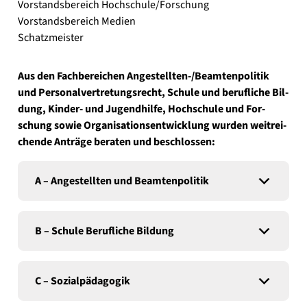
Vor­stands­be­reich Hochschule/Forschung
Vor­stands­be­reich Medi­en
Schatz­meis­ter
Aus den Fach­be­rei­chen Angestellten-/Beamtenpolitik
und Per­so­nal­ver­tre­tungs­recht, Schu­le und beruf­li­che Bil­
dung, Kinder- und Jugend­hil­fe, Hoch­schu­le und For­
schung sowie Orga­ni­sa­ti­ons­ent­wick­lung wur­den weit­rei­
chen­de Anträ­ge bera­ten und beschlos­sen:
A – Ange­stell­ten und Beam­ten­po­li­tik
B – Schu­le Beruf­li­che Bil­dung
C – Sozi­al­päd­ago­gik