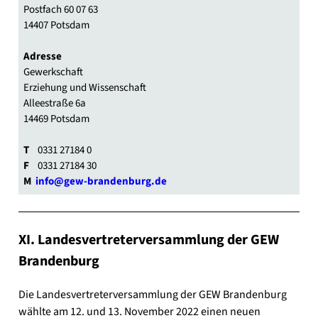
Post­fach 60 07 63
14407 Pots­dam
Adres­se
Gewerk­schaft
Erzie­hung und Wis­sen­schaft
Allee­stra­ße 6a
14469 Pots­dam
T
0331 27184 0
F
0331 27184 30
M
info@gew-brandenburg.de
XI. Lan­des­ver­tre­ter­ver­samm­lung der GEW
Bran­den­burg
Die Lan­des­ver­tre­ter­ver­samm­lung der GEW Bran­den­burg
wähl­te am 12. und 13. Novem­ber 2022 einen neu­en