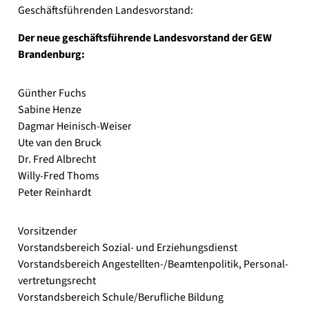
Geschäfts­füh­ren­den Lan­des­vor­stand:
Der neue geschäfts­füh­ren­de Lan­des­vor­stand der GEW
Bran­den­burg:
Gün­ther Fuchs
Sabi­ne Hen­ze
Dag­mar Heinisch-Weiser
Ute van den Bruck
Dr. Fred Albrecht
Willy-Fred Thoms
Peter Rein­hardt
Vor­sit­zen­der
Vor­stands­be­reich Sozial- und Erzie­hungs­dienst
Vor­stands­be­reich Angestellten-/Beamtenpolitik, Per­so­nal­
ver­tre­tungs­recht
Vor­stands­be­reich Schule/Berufliche Bil­dung