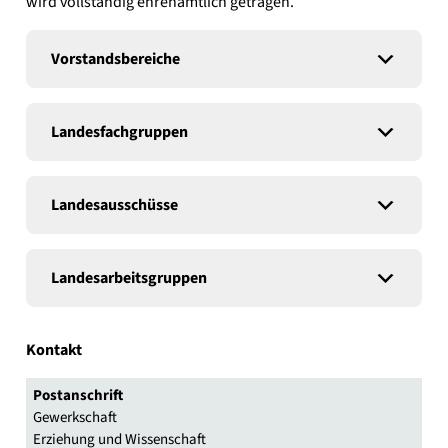
wird voll­stän­dig ehren­amt­lich getra­gen.
Vor­stands­be­rei­che
Lan­des­fach­grup­pen
Lan­des­aus­schüs­se
Lan­des­ar­beits­grup­pen
Kon­takt
Post­an­schrift
Gewerk­schaft
Erzie­hung und Wis­sen­schaft