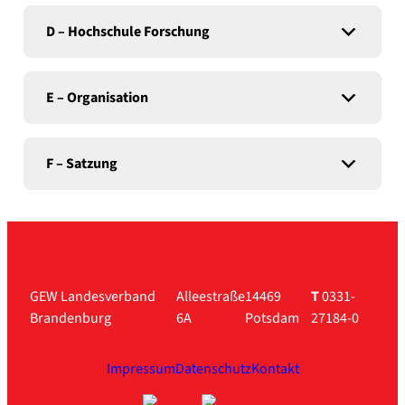
D – Hoch­schu­le For­schung
E – Orga­ni­sa­ti­on
F – Sat­zung
GEW Landesverband
Alleestraße
14469
T
0331-
Brandenburg
6A
Potsdam
27184-0
Impressum
Datenschutz
Kontakt