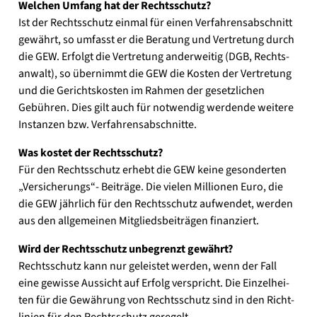
Wel­chen Umfang hat der Rechts­schutz?
Ist der Rechts­schutz ein­mal für einen Ver­fah­rens­ab­schnitt
gewährt, so umfasst er die Bera­tung und Ver­tre­tung durch
die GEW. Erfolgt die Ver­tre­tung ander­wei­tig (DGB, Rechts­
an­walt), so über­nimmt die GEW die Kos­ten der Ver­tre­tung
und die Gerichts­kos­ten im Rah­men der gesetz­li­chen
Gebüh­ren. Dies gilt auch für not­wen­dig wer­den­de wei­te­re
Instan­zen bzw. Ver­fah­rens­ab­schnit­te.
Was kos­tet der Rechts­schutz?
Für den Rechts­schutz erhebt die GEW kei­ne geson­der­ten
„Ver­si­che­rungs“- Bei­trä­ge. Die vie­len Mil­lio­nen Euro, die
die GEW jähr­lich für den Rechts­schutz auf­wen­det, wer­den
aus den all­ge­mei­nen Mit­glieds­bei­trä­gen finan­ziert.
Wird der Rechts­schutz unbe­grenzt gewährt?
Rechts­schutz kann nur geleis­tet wer­den, wenn der Fall
eine gewis­se Aus­sicht auf Erfolg ver­spricht. Die Ein­zel­hei­
ten für die Gewäh­rung von Rechts­schutz sind in den Richt­