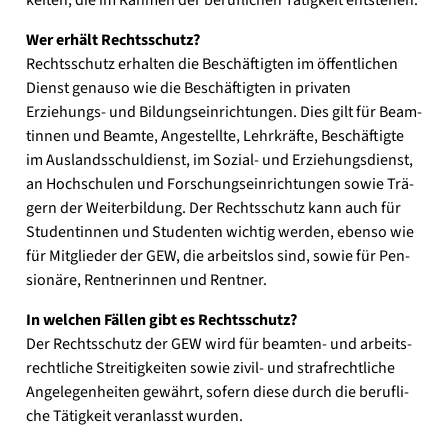
kei­ten, die im Rah­men der beruf­li­chen Tätig­keit ent­ste­hen.
Wer erhält Rechts­schutz?
Rechts­schutz erhal­ten die Beschäf­tig­ten im öffent­li­chen
Dienst genau­so wie die Beschäf­tig­ten in pri­va­ten
Erziehungs- und Bil­dungs­ein­rich­tun­gen. Dies gilt für Beam­
tin­nen und Beam­te, Ange­stell­te, Lehr­kräf­te, Beschäf­tig­te
im Aus­lands­schul­dienst, im Sozial- und Erzie­hungs­dienst,
an Hoch­schu­len und For­schungs­ein­rich­tun­gen sowie Trä­
gern der Wei­ter­bil­dung. Der Rechts­schutz kann auch für
Stu­den­tin­nen und Stu­den­ten wich­tig wer­den, eben­so wie
für Mit­glie­der der GEW, die arbeits­los sind, sowie für Pen­
sio­nä­re, Rent­ne­rin­nen und Rent­ner.
In wel­chen Fäl­len gibt es Rechts­schutz?
Der Rechts­schutz der GEW wird für beamten- und arbeits­
recht­li­che Strei­tig­kei­ten sowie zivil- und straf­recht­li­che
Ange­le­gen­hei­ten gewährt, sofern die­se durch die beruf­li­
che Tätig­keit ver­an­lasst wur­den.