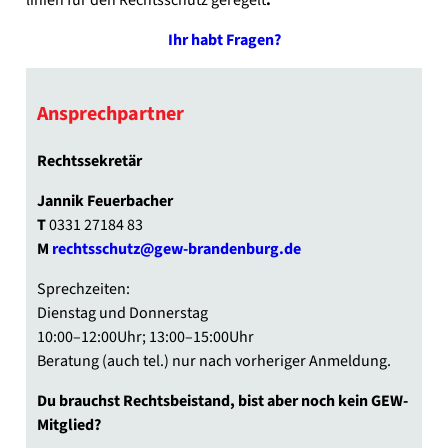
li­ni­en für den Rechts­schutz gere­gelt
.
Ihr habt Fra­gen?
Ansprech­part­ner
Rechts­se­kre­tär
Jan­nik Feu­er­ba­cher
T
0331 27184 83
M
rechtsschutz@gew-brandenburg.de
Sprech­zei­ten:
Diens­tag und Don­ners­tag
10:00–12:00Uhr; 13:00–15:00Uhr
Bera­tung (auch tel.) nur nach vor­he­ri­ger Anmel­dung.
Du brauchst Rechts­bei­stand, bist aber noch kein GEW-
Mitglied?