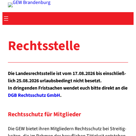
Zum
Inhalt
springen
Rechts­stel­le
Die Lan­des­rechts­stel­le ist vom 17.08.2026 bis ein­schließ­
lich 25.08.2026 urlaubs­be­dingt nicht besetzt.
In drin­gen­den Frist­sa­chen wen­det euch bit­te direkt an die
DGB Rechts­schutz GmbH
.
Rechts­schutz für Mit­glie­der
Die GEW bie­tet ihren Mit­glie­dern Rechts­schutz bei Strei­tig­