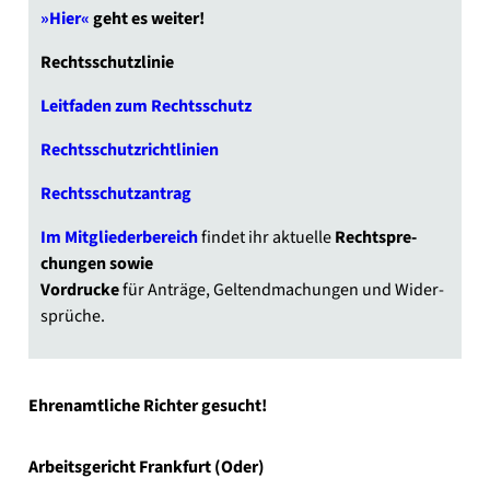
»Hier«
geht es wei­ter!
Rechts­schutz­li­nie
Leit­fa­den zum Rechts­schutz
Rechts­schutz­richt­li­ni­en
Rechts­schutz­an­trag
Im Mit­glie­der­be­reich
fin­det ihr aktu­el­le
Recht­spre­
chun­gen sowie
Vor­dru­cke
für Anträ­ge, Gel­tend­ma­chun­gen und Wider­
sprü­che.
Ehren­amt­li­che Rich­ter gesucht!
Arbeits­ge­richt Frank­furt (Oder)