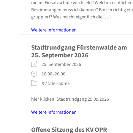
mei­ne Ein­satz­schu­le wech­seln? Wel­che recht­li­chen
Bestim­mun­gen muss ich ken­nen? Bin ich rich­tig ein
grup­piert? Was macht eigent­lich die […]
Wei­te­re Infor­ma­tio­nen
Stadt­rund­gang Fürs­ten­wal­de am
25. Sep­tem­ber 2026
25. Sep­tem­ber 2026
16:00–20:00
KV Oder-Spree
hier kli­cken: Stadt­rund­gang 25.09.2026
Wei­te­re Infor­ma­tio­nen
Offe­ne Sit­zung des KV OPR