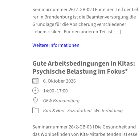
Semi­nar­num­mer 26/2‑GB-02 I Für einen Teil der Le
rer in Bran­den­burg ist die Beam­ten­ver­sor­gung die
Grund­la­ge für die Absi­che­rung ver­schie­de­ner
Lebens­ri­si­ken. Für den ande­ren Teil ist […]
Wei­te­re Infor­ma­tio­nen
Gute Arbeits­be­din­gun­gen in Kitas:
Psy­chi­sche Belas­tung im Fokus*
6. Okto­ber 2026
14:00–17:00
GEW Bran­den­burg
Kita & Hort
Sozi­al­ar­beit
Wei­ter­bil­dung
Semi­nar­num­mer 26/2‑GB-03 I Die Gesund­heit und
das Wohl­be­fin­den von Kita-Mitarbeitenden ist esse