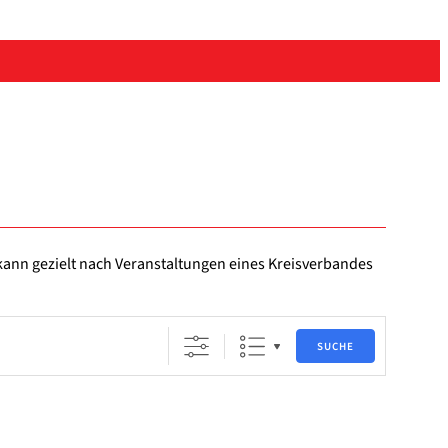
ann gezielt nach Ver­an­stal­tun­gen eines Kreis­ver­ban­des
SUCHE