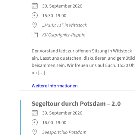
30. Sep­tem­ber 2026
15:30–19:00
„Markt 11“ in Witt­stock
KV Ostprignitz-Ruppin
Der Vor­stand lädt zur offe­nen Sit­zung in Witt­stock
ein. Lasst uns quat­schen, dis­ku­tie­ren und gemüt­lic
bei­sam­men sein. Wir freu­en uns auf Euch. 15:30 Uh
im […]
Wei­te­re Infor­ma­tio­nen
Segel­tour durch Pots­dam – 2.0
30. Sep­tem­ber 2026
16:00–19:00
See­s­port­club Pots­dam