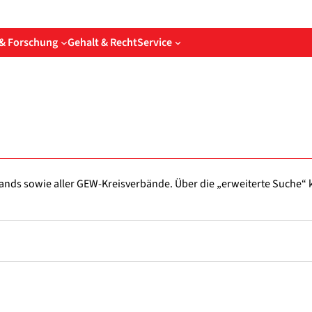
& Forschung
Gehalt & Recht
Service
ver­bands sowie aller GEW-Kreisverbände. Über die „erwei­ter­te Suche“ k