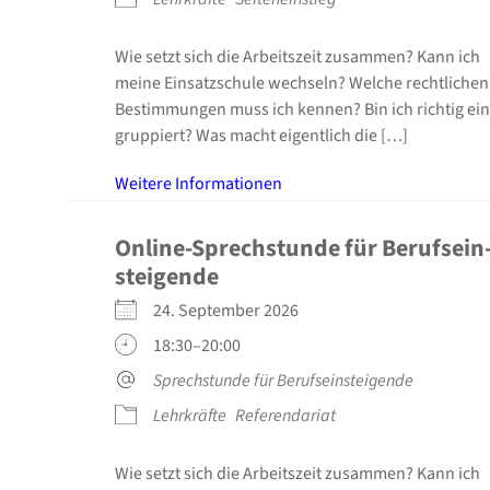
Wie setzt sich die Arbeits­zeit zusam­men? Kann ich
mei­ne Ein­satz­schu­le wech­seln? Wel­che recht­li­chen
Bestim­mun­gen muss ich ken­nen? Bin ich rich­tig ein
grup­piert? Was macht eigent­lich die […]
Wei­te­re Infor­ma­tio­nen
Online-Sprechstunde für Berufs­ein
stei­gen­de
24. Sep­tem­ber 2026
18:30–20:00
Sprech­stun­de für Berufs­ein­stei­gen­de
Lehr­kräf­te
Refe­ren­da­ri­at
Wie setzt sich die Arbeits­zeit zusam­men? Kann ich