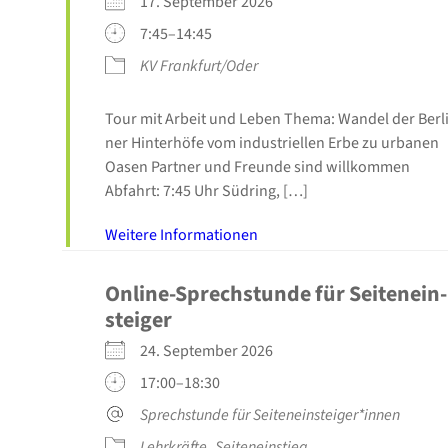
17. Sep­tem­ber 2026
7:45–14:45
KV Frankfurt/Oder
Tour mit Arbeit und Leben The­ma: Wan­del der Ber­li
ner Hin­ter­hö­fe vom indus­tri­el­len Erbe zu urba­nen
Oasen Part­ner und Freun­de sind will­kom­men
Abfahrt: 7:45 Uhr Süd­ring, […]
Wei­te­re Infor­ma­tio­nen
Online-Sprechstunde für Sei­ten­ein­
stei­ger
24. Sep­tem­ber 2026
17:00–18:30
Sprech­stun­de für Seiteneinsteiger*innen
Lehr­kräf­te
Sei­ten­ein­stieg