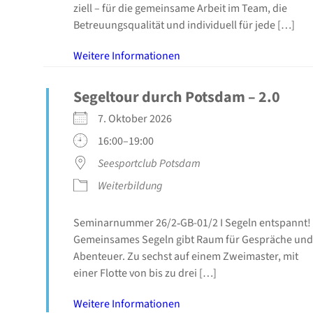
zi­ell – für die gemein­sa­me Arbeit im Team, die
Betreu­ungs­qua­li­tät und indi­vi­du­ell für jede […]
Wei­te­re Infor­ma­tio­nen
Segel­tour durch Pots­dam – 2.0
7. Okto­ber 2026
16:00–19:00
See­s­port­club Pots­dam
Wei­ter­bil­dung
Semi­nar­num­mer 26/2‑GB-01/2 I Segeln ent­spannt!
Gemein­sa­mes Segeln gibt Raum für Gesprä­che und
Aben­teu­er. Zu sechst auf einem Zwei­mas­ter, mit
einer Flot­te von bis zu drei […]
Wei­te­re Infor­ma­tio­nen