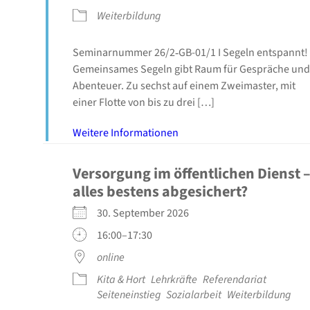
Wei­ter­bil­dung
Semi­nar­num­mer 26/2‑GB-01/1 I Segeln ent­spannt!
Gemein­sa­mes Segeln gibt Raum für Gesprä­che und
Aben­teu­er. Zu sechst auf einem Zwei­mas­ter, mit
einer Flot­te von bis zu drei […]
Wei­te­re Infor­ma­tio­nen
Ver­sor­gung im öffent­li­chen Dienst 
alles bes­tens abge­si­chert?
30. Sep­tem­ber 2026
16:00–17:30
online
Kita & Hort
Lehr­kräf­te
Refe­ren­da­ri­at
Sei­ten­ein­stieg
Sozi­al­ar­beit
Wei­ter­bil­dung