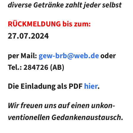
diver­se Geträn­ke zahlt jeder selbst
RÜCKMELDUNG bis zum:
27.07.2024
per Mail:
gew-brb@web.de
oder
Tel.: 284726 (AB)
Die Ein­la­dung als PDF
hier
.
Wir freu­en uns auf einen unkon­
ven­tio­nel­len
Gedan­ken­aus­tausch.