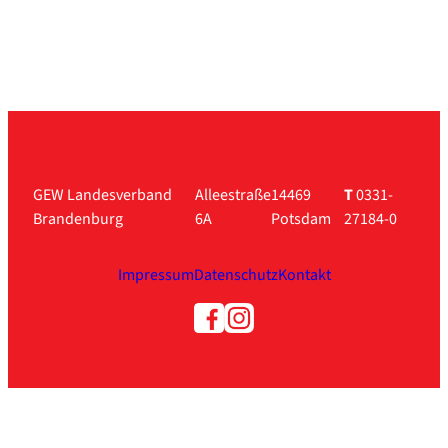
GEW Landesverband
Alleestraße
14469
T
0331-
Brandenburg
6A
Potsdam
27184-0
Impressum
Datenschutz
Kontakt