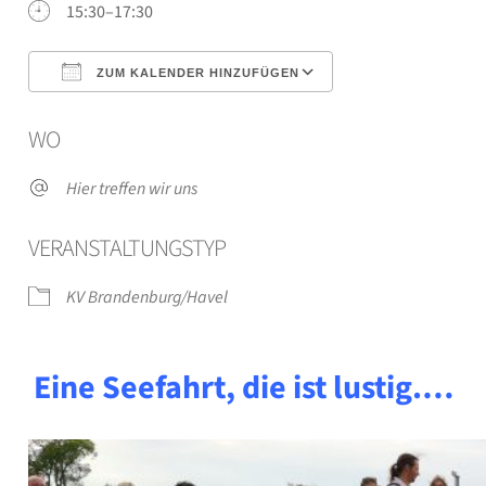
15:30–17:30
ZUM KALENDER HINZUFÜGEN
ICS her­un­ter­la­den
Goog­le Kalen­der
WO
Hier tref­fen wir uns
VER­AN­STAL­TUNGS­TYP
KV Brandenburg/Havel
Eine See­fahrt, die ist lus­tig.…