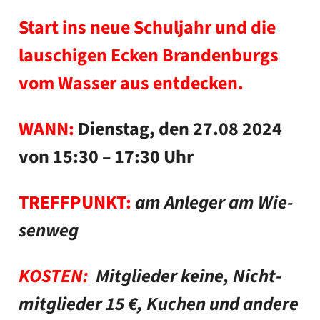
Start ins neue Schul­jahr und die
lau­schi­gen Ecken Bran­den­burgs
vom Was­ser aus ent­de­cken.
WANN:
Diens­tag, den 27.08 2024
von 15:30 – 17:30 Uhr
TREFFPUNKT:
am Anle­ger am Wie­
sen­weg
KOSTEN:
Mit­glie­der kei­ne,
Nicht­
mit­glie­der 15 €, Kuchen und ande­re