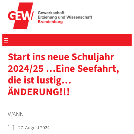
Zum
Inhalt
springen
Start ins neue Schul­jahr
2024/25 …Eine See­fahrt,
die ist lustig…
ÄNDERUNG!!!
WANN
27. August 2024