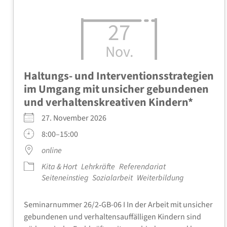
27
Nov.
Haltungs- und Inter­ven­ti­ons­stra­te­gien
im Umgang mit unsi­cher gebun­de­nen
und ver­hal­tens­krea­ti­ven Kin­dern*
27. Novem­ber 2026
8:00–15:00
online
Kita & Hort
Lehr­kräf­te
Refe­ren­da­ri­at
Sei­ten­ein­stieg
Sozi­al­ar­beit
Wei­ter­bil­dung
Semi­nar­num­mer 26/2‑GB-06 I In der Arbeit mit unsi­cher
gebun­de­nen und ver­hal­tens­auf­fäl­li­gen Kin­dern sind