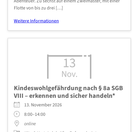
Aben­teu­er. Zu sechst auf einem Zwei­mas­ter, mit einer
Flot­te von bis zu drei […]
Wei­te­re Infor­ma­tio­nen
13
Nov.
Kin­des­wohl­ge­fähr­dung nach § 8a SGB
VIII – erken­nen und sicher han­deln*
13. Novem­ber 2026
8:00–14:00
online