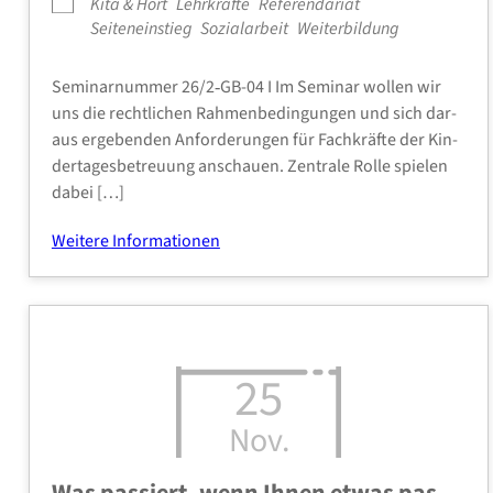
Kita & Hort
Lehr­kräf­te
Refe­ren­da­ri­at
Sei­ten­ein­stieg
Sozi­al­ar­beit
Wei­ter­bil­dung
Semi­nar­num­mer 26/2‑GB-04 I Im Semi­nar wol­len wir
uns die recht­li­chen Rah­men­be­din­gun­gen und sich dar­
aus erge­ben­den Anfor­de­run­gen für Fach­kräf­te der Kin­
der­ta­ges­be­treu­ung anschau­en. Zen­tra­le Rol­le spie­len
dabei […]
Wei­te­re Infor­ma­tio­nen
25
Nov.
Was pas­siert, wenn Ihnen etwas pas­