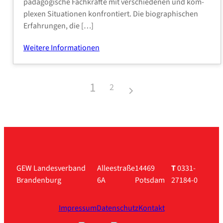
päd­ago­gi­sche Fach­kräf­te mit ver­schie­de­nen und kom­
ple­xen Situa­tio­nen kon­fron­tiert. Die bio­gra­phi­schen
Erfah­run­gen, die […]
Wei­te­re Infor­ma­tio­nen
1
2
GEW Landesverband
Alleestraße
14469
T
0331-
Brandenburg
6A
Potsdam
27184-0
Impressum
Datenschutz
Kontakt