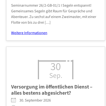
Semi­nar­num­mer 26/2‑GB-01/1 I Segeln ent­spannt!
Gemein­sa­mes Segeln gibt Raum für Gesprä­che und
Aben­teu­er. Zu sechst auf einem Zwei­mas­ter, mit einer
Flot­te von bis zu drei […]
Wei­te­re Infor­ma­tio­nen
30
Sep.
Ver­sor­gung im öffent­li­chen Dienst –
alles bes­tens abge­si­chert?
30. Sep­tem­ber 2026