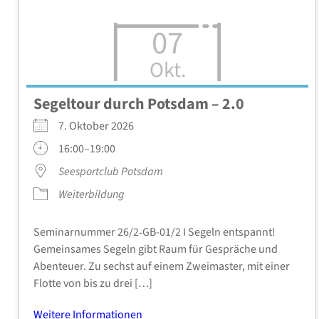
07
Okt.
Segel­tour durch Pots­dam – 2.0
7. Okto­ber 2026
16:00–19:00
See­s­port­club Pots­dam
Wei­ter­bil­dung
Semi­nar­num­mer 26/2‑GB-01/2 I Segeln ent­spannt!
Gemein­sa­mes Segeln gibt Raum für Gesprä­che und
Aben­teu­er. Zu sechst auf einem Zwei­mas­ter, mit einer
Flot­te von bis zu drei […]
Wei­te­re Infor­ma­tio­nen