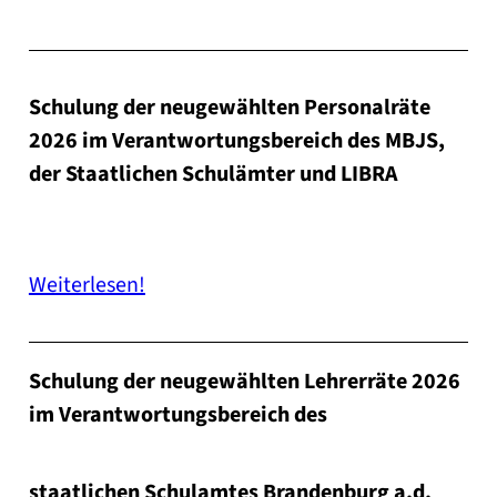
Schu­lung der neu­ge­wähl­ten Per­so­nal­rä­te
2026 im Ver­ant­wor­tungs­be­reich des
MBJS,
der
Staat­li­chen Schul­äm­ter und LIBRA
Wei­ter­le­sen!
Schu­lung der neu­ge­wähl­ten Leh­rer­rä­te 2026
im Ver­ant­wor­tungs­be­reich des
staat­li­chen Schul­am­tes Bran­den­burg
a.d.