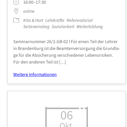
16:00–17:30
online
Kita & Hort
Lehr­kräf­te
Refe­ren­da­ri­at
Sei­ten­ein­stieg
Sozi­al­ar­beit
Wei­ter­bil­dung
Semi­nar­num­mer 26/2‑GB-02 I Für einen Teil der Leh­rer
in Bran­den­burg ist die Beam­ten­ver­sor­gung die Grund­la­
ge für die Absi­che­rung ver­schie­de­ner Lebens­ri­si­ken.
Für den ande­ren Teil ist […]
Wei­te­re Infor­ma­tio­nen
06
Okt.