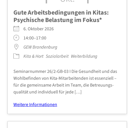
Gute Arbeits­be­din­gun­gen in Kitas:
Psy­chi­sche Belas­tung im Fokus*
6. Okto­ber 2026
14:00–17:00
GEW Bran­den­burg
Kita & Hort
Sozi­al­ar­beit
Wei­ter­bil­dung
Semi­nar­num­mer 26/2‑GB-03 I Die Gesund­heit und das
Wohl­be­fin­den von Kita-Mitarbeitenden ist essen­zi­ell –
für die gemein­sa­me Arbeit im Team, die Betreu­ungs­
qua­li­tät und indi­vi­du­ell für jede […]
Wei­te­re Infor­ma­tio­nen