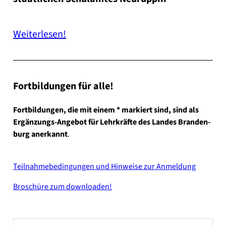
Wei­ter­le­sen!
Fort­bil­dun­gen für alle!
Fort­bil­dun­gen, die mit einem * mar­kiert sind, sind als
Ergänzungs-Angebot für Lehr­kräf­te des Lan­des Bran­den­
burg aner­kannt
.
Teil­nah­me­be­din­gun­gen und Hin­wei­se zur Anmel­dung
Bro­schü­re zum down­loa­den!