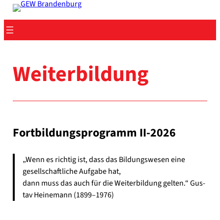
Zum
Inhalt
springen
Wei­ter­bil­dung
Fort­bil­dungs­pro­gramm II-2026
„Wenn es rich­tig ist, dass das Bil­dungs­we­sen eine
gesell­schaft­li­che Auf­ga­be hat,
dann muss das auch für die Wei­ter­bil­dung gel­ten.“ Gus­
tav Hei­ne­mann (1899–1976)