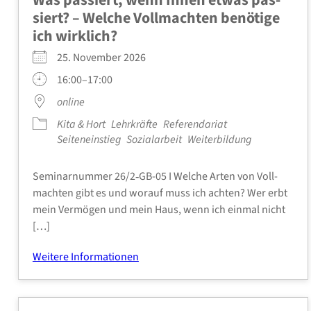
siert? – Wel­che Voll­mach­ten benö­ti­ge
ich wirk­lich?
25. Novem­ber 2026
16:00–17:00
online
Kita & Hort
Lehr­kräf­te
Refe­ren­da­ri­at
Sei­ten­ein­stieg
Sozi­al­ar­beit
Wei­ter­bil­dung
Semi­nar­num­mer 26/2‑GB-05 I Wel­che Arten von Voll­
mach­ten gibt es und wor­auf muss ich ach­ten? Wer erbt
mein Ver­mö­gen und mein Haus, wenn ich ein­mal nicht
[…]
Wei­te­re Infor­ma­tio­nen