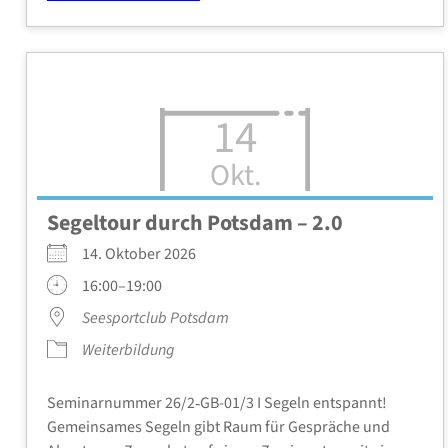
14
Okt.
Segel­tour durch Pots­dam – 2.0
14. Okto­ber 2026
16:00–19:00
See­s­port­club Pots­dam
Wei­ter­bil­dung
Semi­nar­num­mer 26/2‑GB-01/3 I Segeln ent­spannt!
Gemein­sa­mes Segeln gibt Raum für Gesprä­che und