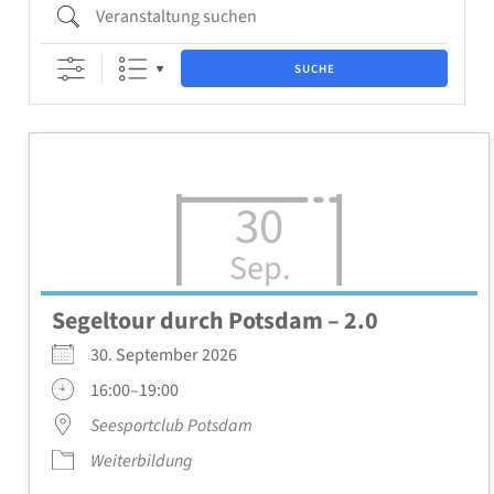
Ver­an­stal­tung suchen
SUCHE
30
Sep.
Segel­tour durch Pots­dam – 2.0
30. Sep­tem­ber 2026
16:00–19:00
See­s­port­club Pots­dam
Wei­ter­bil­dung