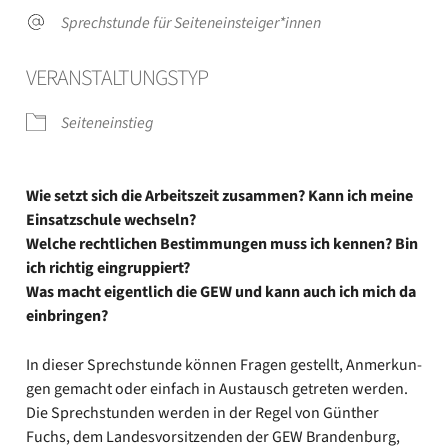
Sprech­stun­de für Seiteneinsteiger*innen
VER­AN­STAL­TUNGS­TYP
Sei­ten­ein­stieg
Wie setzt sich die Arbeits­zeit zusam­men? Kann ich mei­ne
Ein­satz­schu­le wech­seln?
Wel­che recht­li­chen Bestim­mun­gen muss ich ken­nen? Bin
ich rich­tig ein­grup­piert?
Was macht eigent­lich die GEW und kann auch ich mich da
ein­brin­gen?
In die­ser Sprech­stun­de kön­nen Fra­gen gestellt, Anmer­kun­
gen gemacht oder ein­fach in Aus­tausch getre­ten wer­den.
Die Sprech­stun­den wer­den in der Regel von Gün­ther
Fuchs, dem Lan­des­vor­sit­zen­den der GEW Bran­den­burg,