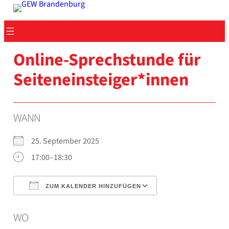
Zum
Inhalt
springen
Online-Sprechstunde für
Seiteneinsteiger*innen
WANN
25. Sep­tem­ber 2025
17:00–18:30
ZUM KALENDER HINZUFÜGEN
ICS her­un­ter­la­den
Goog­le Kalen­der
WO