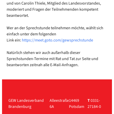
und von Caro­lin Thie­le, Mit­glied des Lan­des­vor­stan­des,
mode­riert und Fra­gen der Teil­neh­men­den kom­pe­tent
beant­wor­tet.
Wer an der Sprech­stun­de teil­neh­men möch­te, wählt sich
ein­fach unter dem fol­gen­den
Link ein:
https://​meet​.goto​.com/​g​e​w​s​p​r​e​c​h​s​t​u​nde
Natür­lich ste­hen wir auch außer­halb die­ser
Sprechstunden-Termine mit Rat und Tat zur Sei­te und
beant­wor­ten zeit­nah alle E‑Mail-Anfragen.
GEW Landesverband
Alleestraße
14469
T
0331-
Brandenburg
6A
Potsdam
27184-0