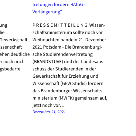
tung
P R E S S E M I T T E I L U N G Wis­sen­
ie
schafts­mi­nis­te­ri­um soll­te noch vor
 Gewerkschaft
Weih­nach­ten han­deln 21. Dezem­ber
issenschaft
2021 Pots­dam - Die Bran­den­bur­gi­
ehen deutliche
sche Stu­die­ren­den­ver­tre­tung
er auch noch
(BRANDSTUVE) und der Lan­des­aus­
gsbedarfe.
schuss der Stu­die­ren­den in der
Gewerk­schaft für Erzie­hung und
Wis­sen­schaft (GEW Stu­dis) for­dern
das Bran­den­bur­ger Wis­sen­schafts­
mi­nis­te­ri­um (MWFK) gemein­sam auf,
jetzt noch vor…
Dezember 21, 2021