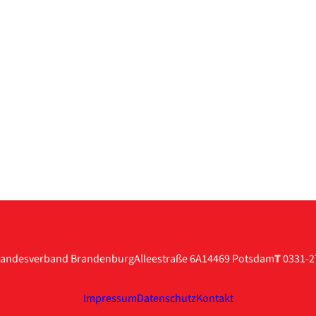
andesverband Brandenburg
Alleestraße 6A
14469 Potsdam
T
0331-2
Impressum
Datenschutz
Kontakt