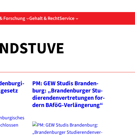
& Forschung
Gehalt & Recht
Service
NDSTUVE
en­bur­gi­
PM: GEW Stu­dis Bran­den­
­ge­setz
burg: „Bran­den­bur­ger Stu­
die­ren­den­ver­tre­tun­gen for­
dern BAföG-Verlängerung“