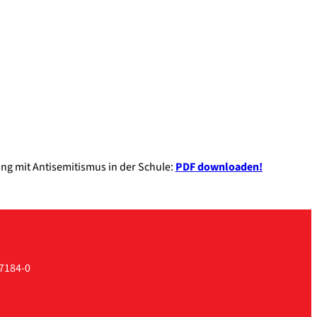
it Anti­se­mi­tis­mus in der Schu­le:
PDF down­loa­den!
7184-0