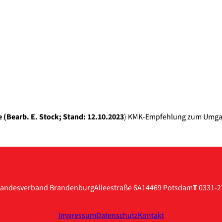
o­te (Bearb. E. Stock; Stand: 12.10.2023
) KMK-Empfehlung zum Umgang m
andesverband Brandenburg
Alleestraße 6A
14469 Potsdam
T
0331-2
Impressum
Datenschutz
Kontakt