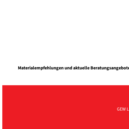
Mate­ri­al­emp­feh­lun­gen und aktu­el­le Bera­tungs­an­ge­b
GEW L