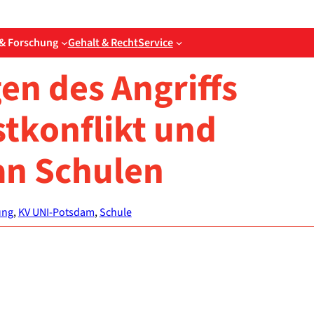
& Forschung
Gehalt & Recht
Service
en des Angriffs
st­kon­flikt und
 an Schu­len
ung
, 
KV UNI-Potsdam
, 
Schule