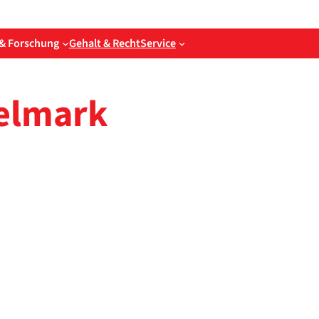
& Forschung
Gehalt & Recht
Service
el­mark