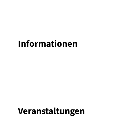
Infor­ma­tio­nen
Ver­an­stal­tun­gen