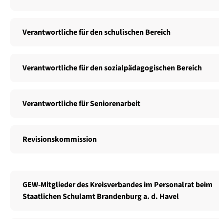
Ver­ant­wort­li­che für den schu­li­schen Bereich
Ver­ant­wort­li­che für den sozi­al­päd­ago­gi­schen Bereich
Ver­ant­wort­li­che für
Senio­ren­ar­beit
Revi­si­ons­kom­mis­si­on
GEW-Mitglieder des Kreis­ver­ban­des im Per­so­nal­rat beim
Staat­li­chen Schul­amt Bran­den­burg a. d. Havel