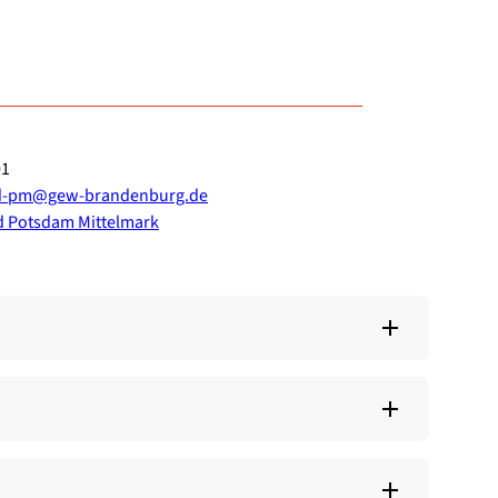
01
nd-pm@gew-brandenburg.de
d Pots­dam Mit­tel­mark