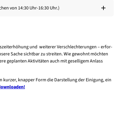
­chen von 14:30 Uhr-16:30 Uhr.)
s­zeit­er­hö­hung und wei­te­rer Ver­schlech­te­run­gen – erfor­
e­re Sache sicht­bar zu strei­ten. Wie gewohnt möch­ten
re geplan­ten Akti­vi­tä­ten auch mit gesel­li­gem Anlass
 kur­zer, knap­per Form die Dar­stel­lung der Eini­gung, ein
down­loa­den!