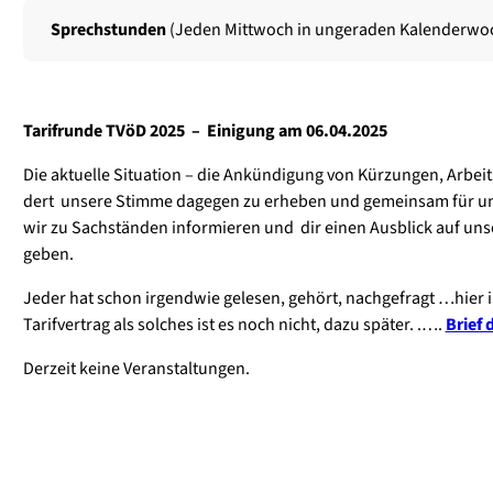
Sprech­stun­den
(Jeden Mitt­woch in unge­ra­den Kalen­der­wo
Tarif­run­de TVöD 2025 – Eini­gung am 06.04.2025
Die aktu­el­le Situa­ti­on – die Ankün­di­gung von Kür­zun­gen, Arbeit
dert unse­re Stim­me dage­gen zu erhe­ben und gemein­sam für uns
wir zu Sach­stän­den infor­mie­ren und dir einen Aus­blick auf unse­
geben.
Jeder hat schon irgend­wie gele­sen, gehört, nach­ge­fragt …hier in
Tarif­ver­trag als sol­ches ist es noch nicht, dazu spä­ter. .….
Brief 
Der­zeit kei­ne Ver­an­stal­tun­gen.