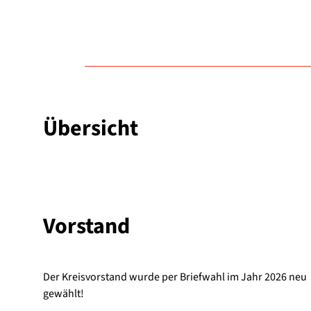
Über­sicht
Vor­stand
Der Kreis­vor­stand wur­de per Brief­wahl im Jahr 2026 neu
gewählt!