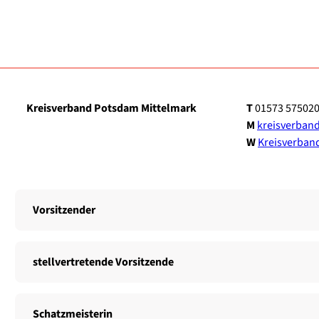
Kreis­ver­band Pots­dam Mit­tel­mark
T
01573 57502
M
kreisverba
W
Kreis­ver­ban
Vor­sit­zen­der
stell­ver­tre­ten­de
Vor­sit­zen­de
Schatz­meis­te­rin