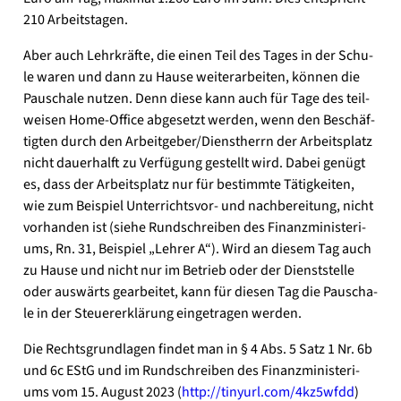
210 Arbeits­ta­gen.
Aber auch Lehr­kräf­te, die einen Teil des Tages in der Schu­
le waren und dann zu Hau­se wei­ter­ar­bei­ten, kön­nen die
Pau­scha­le nut­zen. Denn die­se kann auch für Tage des teil­
wei­sen Home-Office abge­setzt wer­den, wenn den Beschäf­
tig­ten durch den Arbeitgeber/Dienstherrn der Arbeits­platz
nicht dau­er­halft zu Ver­fü­gung gestellt wird. Dabei genügt
es, dass der Arbeits­platz nur für bestimm­te Tätig­kei­ten,
wie zum Bei­spiel Unterrichtsvor- und nach­be­rei­tung, nicht
vor­han­den ist (sie­he Rund­schrei­ben des Finanz­mi­nis­te­ri­
ums, Rn. 31, Bei­spiel „Leh­rer A“). Wird an die­sem Tag auch
zu Hau­se und nicht nur im Betrieb oder der Dienst­stel­le
oder aus­wärts gear­bei­tet, kann für die­sen Tag die Pau­scha­
le in der Steu­er­erklä­rung ein­ge­tra­gen wer­den.
Die Rechts­grund­la­gen fin­det man in § 4 Abs. 5 Satz 1 Nr. 6b
und 6c EStG und im Rund­schrei­ben des Finanz­mi­nis­te­ri­
ums vom 15. August 2023 (
http://​tinyurl​.com/​4​k​z​5​w​fdd
)