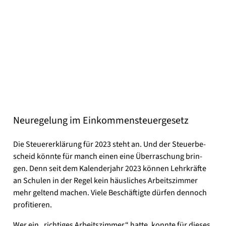
Neu­re­ge­lung im Ein­kom­men­steu­er­ge­setz
Die Steu­er­erklä­rung für 2023 steht an. Und der Steu­er­be­
scheid könn­te für manch einen eine Über­ra­schung brin­
gen. Denn seit dem Kalen­der­jahr 2023 kön­nen Lehr­kräf­te
an Schu­len in der Regel kein häus­li­ches Arbeits­zim­mer
mehr gel­tend machen. Vie­le Beschäf­tig­te dür­fen den­noch
pro­fi­tie­ren.
Wer ein „rich­ti­ges Arbeits­zim­mer“ hat­te, konn­te für die­ses