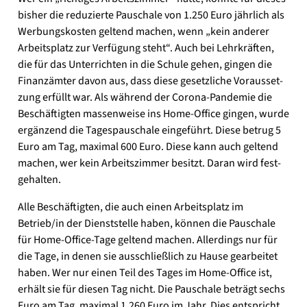
bis­her die redu­zier­te Pau­scha­le von 1.250 Euro jähr­lich als
Wer­bungs­kos­ten gel­tend machen, wenn „kein ande­rer
Arbeits­platz zur Ver­fü­gung steht“. Auch bei Lehr­kräf­ten,
die für das Unter­rich­ten in die Schu­le gehen, gin­gen die
Finanz­äm­ter davon aus, dass die­se gesetz­li­che Vor­aus­set­
zung erfüllt war. Als wäh­rend der Corona-Pandemie die
Beschäf­tig­ten mas­sen­wei­se ins Home-Office gin­gen, wur­de
ergän­zend die Tages­pau­scha­le ein­ge­führt. Die­se betrug 5
Euro am Tag, maxi­mal 600 Euro. Die­se kann auch gel­tend
machen, wer kein Arbeits­zim­mer besitzt. Dar­an wird fest­
ge­hal­ten.
Alle Beschäf­tig­ten, die auch einen Arbeits­platz im
Betrieb/in der Dienst­stel­le haben, kön­nen die Pau­scha­le
für Home-Office-Tage gel­tend machen. Aller­dings nur für
die Tage, in denen sie aus­schließ­lich zu Hau­se gear­bei­tet
haben. Wer nur einen Teil des Tages im Home-Office ist,
erhält sie für die­sen Tag nicht. Die Pau­scha­le beträgt sechs
Euro am Tag, maxi­mal 1.260 Euro im Jahr. Dies ent­spricht