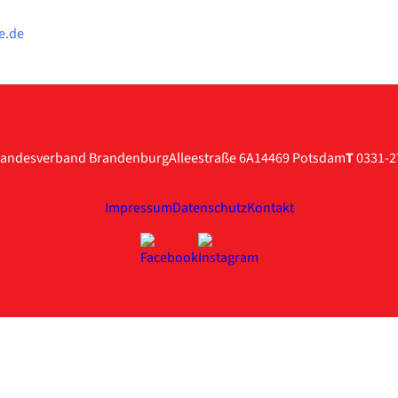
e.de
andesverband Brandenburg
Alleestraße 6A
14469 Potsdam
T
0331-2
Impressum
Datenschutz
Kontakt