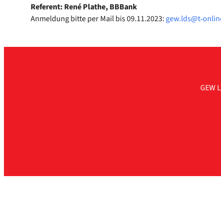
Refe­rent: René Pla­the, BBBank
Anmel­dung bit­te per Mail bis 09.11.2023:
gew.lds@t‑onlin
GEW L