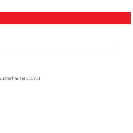
 Wus­ter­hau­sen, 15711
ffice 365
Out­look Live