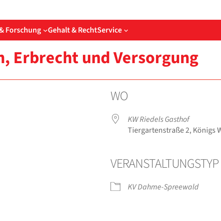
& Forschung
Gehalt & Recht
Service
en, Erbrecht und Ver­sor­gung
WO
KW Rie­dels Gast­hof
Tier­gar­ten­stra­ße 2, Königs
VER­AN­STAL­TUNGS­TYP
­der
iCal­en­dar
O
KV Dahme-Spreewald