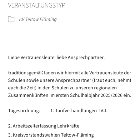
VER­AN­STAL­TUNGS­TYP
KV Tel­tow Flä­ming
Lie­be Ver­trau­ens­leu­te, lie­be Ansprech­part­ner,
tra­di­ti­ons­ge­mäß laden wir hier­mit alle Ver­trau­ens­leu­te der
Schu­len sowie unse­re Ansprech­part­ner (traut euch, nehmt
euch die Zeit) in den Schu­len zu unse­ren regio­na­len
Zusam­men­künf­ten im ers­ten Schul­halb­jahr 2025/2026 ein.
Tages­ord­nung: 1. Tarif­ver­hand­lun­gen TV‑L
Arbeits­zeit­er­fas­sung Lehr­kräf­te
Kreis­vor­stands­wah­len Teltow-Fläming