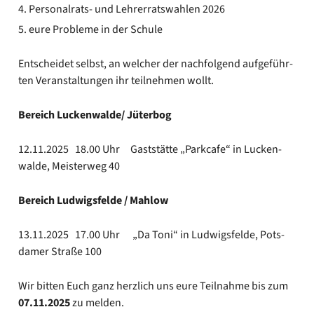
Personalrats- und Leh­rer­rats­wah­len 2026
eure Pro­ble­me in der Schu­le
Ent­schei­det selbst, an wel­cher der nach­fol­gend auf­ge­führ­
ten Ver­an­stal­tun­gen ihr teil­neh­men wollt.
Bereich Luckenwalde/ Jüter­bog
12.11.2025 18.00 Uhr Gast­stät­te „Park­ca­fe“ in Lucken­
wal­de, Meis­ter­weg 40
Bereich Lud­wigs­fel­de / Mahl­ow
13.11.2025 17.00 Uhr „Da Toni“ in Lud­wigs­fel­de, Pots­
da­mer Stra­ße 100
Wir bit­ten Euch ganz herz­lich uns eure Teil­nah­me bis zum
07.11.2025
zu mel­den.