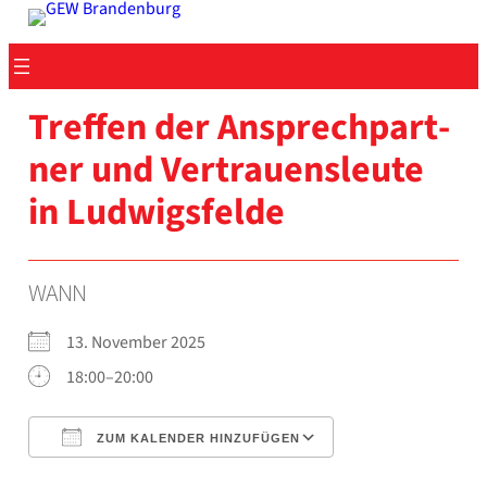
Zum
Inhalt
springen
Tref­fen der Ansprech­part­
ner und Ver­trau­ens­leu­te
in Lud­wigs­fel­de
WANN
13. Novem­ber 2025
18:00–20:00
ZUM KALENDER HINZUFÜGEN
ICS her­un­ter­la­den
Goog­le Kalen­der