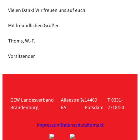
Vie­len Dank! Wir freu­en uns auf euch.
Mit freund­li­chen Grü­ßen
Thoms, W.-F.
Vor­sit­zen­der
GEW Landesverband
Alleestraße
14469
T
0331-
Brandenburg
6A
Potsdam
27184-0
Impressum
Datenschutz
Kontakt