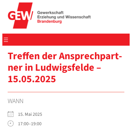
Zum
Inhalt
springen
Tref­fen der Ansprech­part­
ner in Lud­wigs­fel­de –
15.05.2025
WANN
15. Mai 2025
17:00–19:00