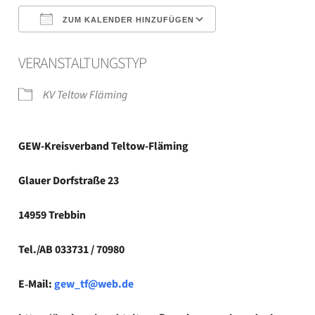
ZUM KALENDER HINZUFÜGEN
ICS her­un­ter­la­den
Goog­le Kalen­der
VER­AN­STAL­TUNGS­TYP
KV Tel­tow Flä­ming
GEW-Kreisverband Teltow-Fläming
Glau­er Dorf­stra­ße 23
14959 Treb­bin
Tel./AB 033731 / 70980
E‑Mail:
gew_tf@web.de