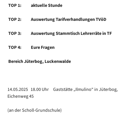
TOP 1: aktu­el­le Stun­de
TOP 2: Aus­wer­tung Tarif­ver­hand­lun­gen TVöD
TOP 3: Aus­wer­tung Stamm­tisch Leh­rer­rä­te in TF
TOP 4: Eure Fra­gen
Bereich Jüter­bog, Lucken­wal­de
14.05.2025 18.00 Uhr Gast­stät­te „Ilmu­li­no“ in Jüter­bog,
Eichen­weg 45
(an der Scholl-Grundschule)