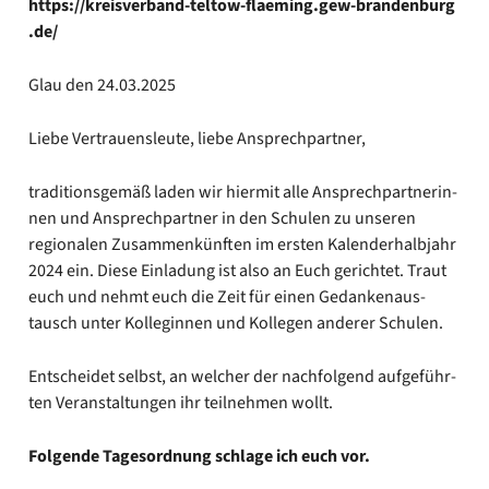
https://​kreis​ver​band​-tel​tow​-flae​ming​.gew​-bran​den​burg​
.de/
Glau den 24.03.2025
Lie­be Ver­trau­ens­leu­te, lie­be Ansprech­part­ner,
tra­di­ti­ons­ge­mäß laden wir hier­mit alle Ansprech­part­ne­rin­
nen und Ansprech­part­ner in den Schu­len zu unse­ren
regio­na­len Zusam­men­künf­ten im ers­ten Kalen­der­halb­jahr
2024 ein. Die­se Ein­la­dung ist also an Euch gerich­tet. Traut
euch und nehmt euch die Zeit für einen Gedan­ken­aus­
tausch unter Kol­le­gin­nen und Kol­le­gen ande­rer Schu­len.
Ent­schei­det selbst, an wel­cher der nach­fol­gend auf­ge­führ­
ten Ver­an­stal­tun­gen ihr teil­neh­men wollt.
Fol­gen­de Tages­ord­nung schla­ge ich euch vor.