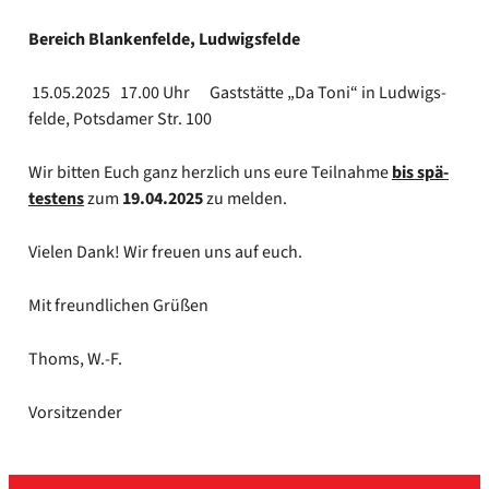
Bereich Blan­ken­fel­de, Lud­wigs­fel­de
15.05.2025 17.00 Uhr Gast­stät­te „Da Toni“ in Lud­wigs­
fel­de, Pots­da­mer Str. 100
Wir bit­ten Euch ganz herz­lich uns eure Teil­nah­me
bis spä­
tes­tens
zum
19.04.2025
zu mel­den.
Vie­len Dank! Wir freu­en uns auf euch.
Mit freund­li­chen Grü­ßen
Thoms, W.-F.
Vor­sit­zen­der