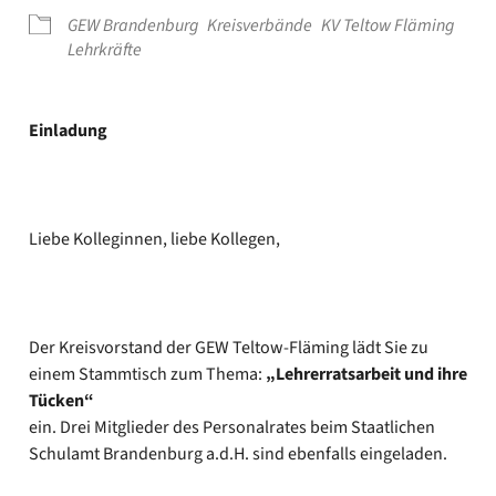
GEW Bran­den­burg
Kreis­ver­bän­de
KV Tel­tow Flä­ming
Lehr­kräf­te
Ein­la­dung
Lie­be Kol­le­gin­nen, lie­be Kol­le­gen,
Der Kreis­vor­stand der GEW Teltow-Fläming lädt Sie zu
einem Stamm­tisch zum The­ma:
„Leh­rer­rats­ar­beit und ihre
Tücken“
ein. Drei Mit­glie­der des Per­so­nal­ra­tes beim Staat­li­chen
Schul­amt Bran­den­burg a.d.H. sind eben­falls ein­ge­la­den.