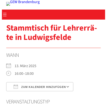
Zum
Inhalt
springen
Stamm­tisch für Leh­rer­rä­
te in Lud­wigs­fel­de
WANN
13. März 2025
16:00–18:00
ZUM KALENDER HINZUFÜGEN
ICS her­un­ter­la­den
Goog­le Kalen­der
VER­AN­STAL­TUNGS­TYP