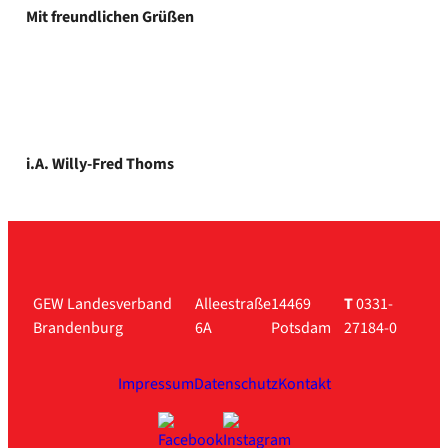
Mit freund­li­chen Grü­ßen
i.A. Willy-Fred Thoms
GEW Landesverband
Alleestraße
14469
T
0331-
Brandenburg
6A
Potsdam
27184-0
Impressum
Datenschutz
Kontakt