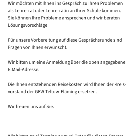
Wir möch­ten mit Ihnen ins Gespräch zu Ihren Pro­ble­men
als Leh­rer­rat oder Leh­rer­rä­tin an Ihrer Schu­le kom­men.
Sie kön­nen Ihre Pro­ble­me anspre­chen und wir bera­ten
Lösungs­vor­schlä­ge.
Für unse­re Vor­be­rei­tung auf die­se Gesprächs­run­de sind
Fra­gen von Ihnen erwünscht.
Wir bit­ten um eine Anmel­dung über die oben ange­ge­be­ne
E‑Mail-Adresse.
Die Ihnen ent­ste­hen­den Rei­se­kos­ten wird Ihnen der Kreis­
vor­stand der GEW Teltow-Fläming erset­zen.
Wir freu­en uns auf Sie.