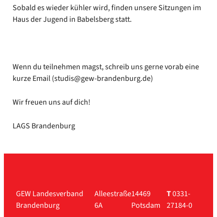
Sobald es wie­der küh­ler wird, fin­den unse­re Sit­zun­gen im
Haus der Jugend in Babels­berg statt.
Wenn du teil­neh­men magst, schreib uns ger­ne vor­ab eine
kur­ze Email (studis@gew-brandenburg.de)
Wir freu­en uns auf dich!
LAGS Bran­den­burg
GEW Landesverband
Alleestraße
14469
T
0331-
Brandenburg
6A
Potsdam
27184-0