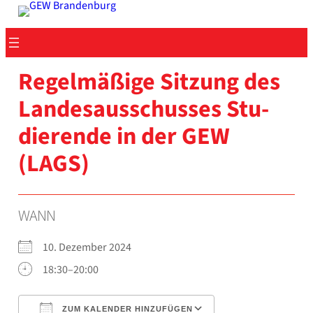
Zum
Inhalt
springen
Regel­mä­ßi­ge Sit­zung des
Lan­des­aus­schus­ses Stu­
die­ren­de in der GEW
(LAGS)
WANN
10. Dezem­ber 2024
18:30–20:00
ZUM KALENDER HINZUFÜGEN