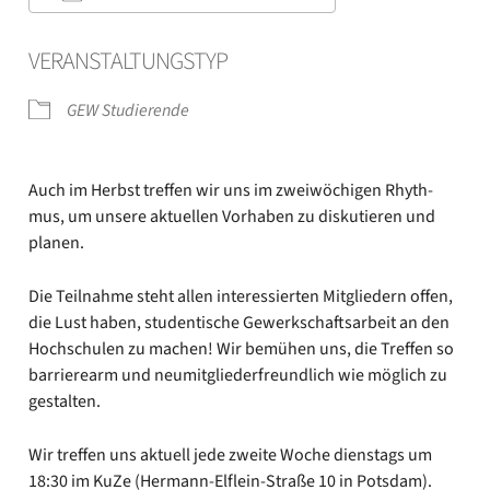
ICS her­un­ter­la­den
Goog­le Kalen­der
VER­AN­STAL­TUNGS­TYP
GEW Stu­die­ren­de
Auch im Herbst tref­fen wir uns im zwei­wö­chi­gen Rhyth­
mus, um unse­re aktu­el­len Vor­ha­ben zu dis­ku­tie­ren und
pla­nen.
Die Teil­nah­me steht allen inter­es­sier­ten Mit­glie­dern offen,
die Lust haben, stu­den­ti­sche Gewerk­schafts­ar­beit an den
Hoch­schu­len zu machen! Wir bemü­hen uns, die Tref­fen so
bar­rie­re­arm und neu­mit­glie­der­freund­lich wie mög­lich zu
gestal­ten.
Wir tref­fen uns aktu­ell jede zwei­te Woche diens­tags um
18:30 im KuZe (Hermann-Elflein-Straße 10 in Pots­dam).