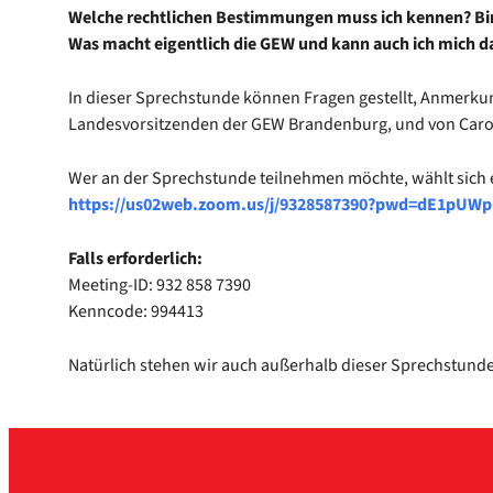
Wel­che recht­li­chen Bestim­mun­gen muss ich ken­nen? Bin i
Was macht eigent­lich die GEW und kann auch ich mich da 
In die­ser Sprech­stun­de kön­nen Fra­gen gestellt, Anmer­k
Lan­des­vor­sit­zen­den der GEW Bran­den­burg, und von Caro­l
Wer an der Sprech­stun­de teil­neh­men möch­te, wählt sich 
https://​us02​web​.zoom​.us/​j​/​9​3​2​8​5​8​7​390?
pwd=dE1pUWpp
Falls erfor­der­lich:
Meeting-ID: 932 858 7390
Kenn­code: 994413
Natür­lich ste­hen wir auch außer­halb die­ser Sprechstunde