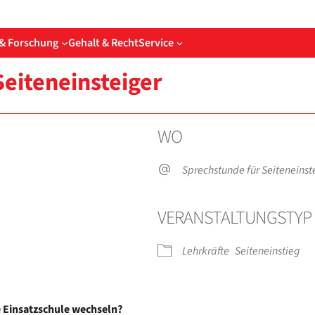
& Forschung
Gehalt & Recht
Service
­ten­ein­stei­ger
WO
Sprech­stun­de für Seiteneins
VER­AN­STAL­TUNGS­TYP
Lehr­kräf­te
Sei­ten­ein­stieg
­der
iCal­en­dar
O
Ein­satz­schu­le wech­seln?