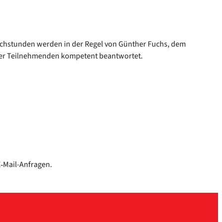
rech­stun­den wer­den in der Regel von Gün­ther Fuchs, dem
er Teil­neh­men­den kom­pe­tent beant­wor­tet.
 E‑Mail-Anfragen.