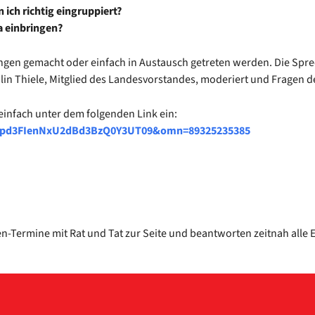
ch rich­tig ein­grup­piert?
ein­brin­gen?
un­gen gemacht oder ein­fach in Aus­tausch getre­ten wer­den. Die Sp
in Thie­le, Mit­glied des Lan­des­vor­stan­des, mode­riert und Fra­gen d
ein­fach unter dem fol­gen­den Link ein:
d3FIenNxU2dBd3BzQ0Y3UT09&omn=89325235385
n-Termine mit Rat und Tat zur Sei­te und beant­wor­ten zeit­nah alle