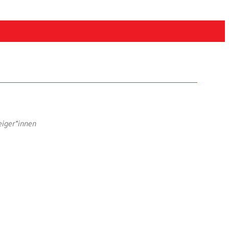
teiger*innen
ffice 365
Out­look Live