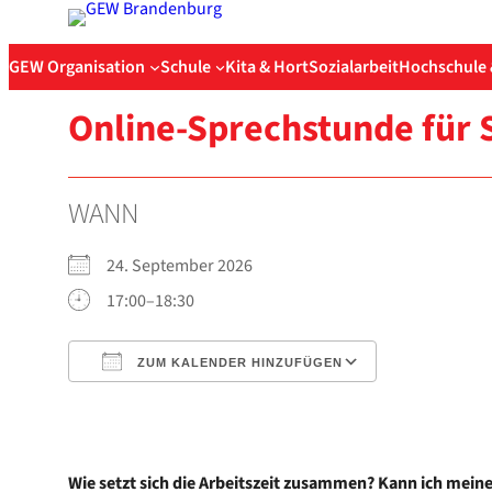
Zum
Inhalt
GEW Organisation
Schule
Kita & Hort
Sozialarbeit
Hochschule 
springen
Online-Sprechstunde für Sei
WANN
24. Sep­tem­ber 2026
17:00–18:30
ZUM KALENDER HINZUFÜGEN
ICS her­un­ter­la­den
Goog­le Kalen
Wie setzt sich die Arbeits­zeit zusam­men? Kann ich mei­ne 