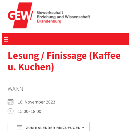
Zum
Inhalt
springen
Lesung / Finis­sa­ge (Kaf­fee
u. Kuchen)
WANN
16. Novem­ber 2023
15:00–18:00
ZUM KALENDER HINZUFÜGEN