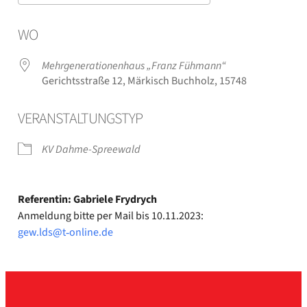
ICS her­un­ter­la­den
Goog­le Kalen­der
WO
Mehr­ge­ne­ra­tio­nen­haus „Franz Füh­mann“
Gerichts­stra­ße 12, Mär­kisch Buch­holz, 15748
VER­AN­STAL­TUNGS­TYP
KV Dahme-Spreewald
Refe­ren­tin: Gabrie­le Fry­drych
Anmel­dung bit­te per Mail bis 10.11.2023:
gew.lds@t‑online.de