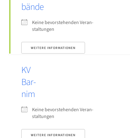
bän­de
Kei­ne bevor­ste­hen­den Ver­an­
stal­tun­gen
WEI­TE­RE INFOR­MA­TIO­NEN
KV
Bar­
nim
Kei­ne bevor­ste­hen­den Ver­an­
stal­tun­gen
WEI­TE­RE INFOR­MA­TIO­NEN