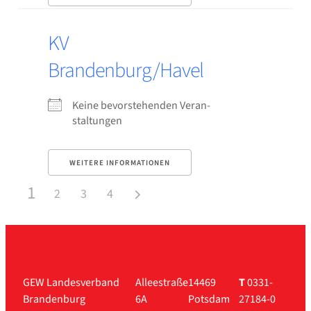
KV
Brandenburg/Havel
Kei­ne bevor­ste­hen­den Ver­an­
stal­tun­gen
WEI­TE­RE INFOR­MA­TIO­NEN
1
2
3
4
GEW Landesverband
Alleestraße
14469
T
0331-
Brandenburg
6A
Potsdam
27184-0