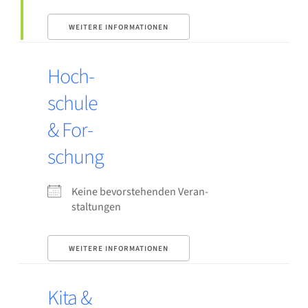
WEI­TE­RE INFOR­MA­TIO­NEN
Hoch­
schu­le
& For­
schung
Kei­ne bevor­ste­hen­den Ver­an­
stal­tun­gen
WEI­TE­RE INFOR­MA­TIO­NEN
Kita &