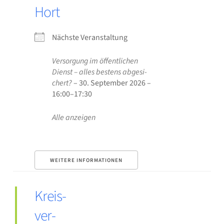
Hort
Nächs­te Ver­an­stal­tung
Ver­sor­gung im öffent­li­chen
Dienst – alles bes­tens abge­si­
chert?
– 30. Sep­tem­ber 2026 –
16:00–17:30
Alle anzei­gen
WEI­TE­RE INFOR­MA­TIO­NEN
Kreis­
ver­