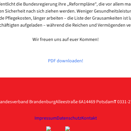
fent­licht die Bun­des­re­gie­rung ihre „Reform­plä­ne“, die vor allem mas
len Sicher­heit nach sich zie­hen wer­den. Weni­ger Gesund­heits­leis­tun
­de Pfle­ge­kos­ten, län­ger arbei­ten – die Lis­te der Grau­sam­kei­ten ist 
äf­tig­ten auf­ge­la­den – wäh­rend die Rei­chen und Ver­mö­gen­den v
Wir freu­en uns auf euer Kom­men!
PDF down­loa­den!
andesverband Brandenburg
Alleestraße 6A
14469 Potsdam
T
0331-2
Impressum
Datenschutz
Kontakt