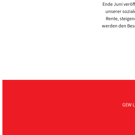
Ende Juni ver­öf­
unse­rer sozia­
Ren­te, stei­gen
wer­den den Besch
GEW L