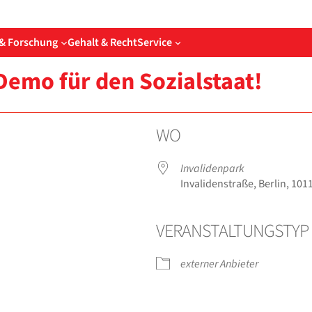
& Forschung
Gehalt & Recht
Service
emo für den Sozi­al­staat!
WO
Inva­li­den­park
Inva­li­den­stra­ße, Ber­lin, 101
VER­AN­STAL­TUNGS­TYP
­der
iCal­en­dar
O
exter­ner Anbie­ter