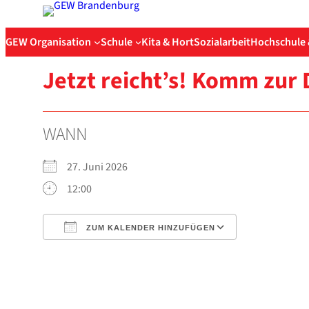
Zum
Inhalt
GEW Organisation
Schule
Kita & Hort
Sozialarbeit
Hochschule 
springen
Jetzt reicht’s! Komm zur D
WANN
27. Juni 2026
12:00
ZUM KALENDER HINZUFÜGEN
ICS her­un­ter­la­den
Goog­le Kalen