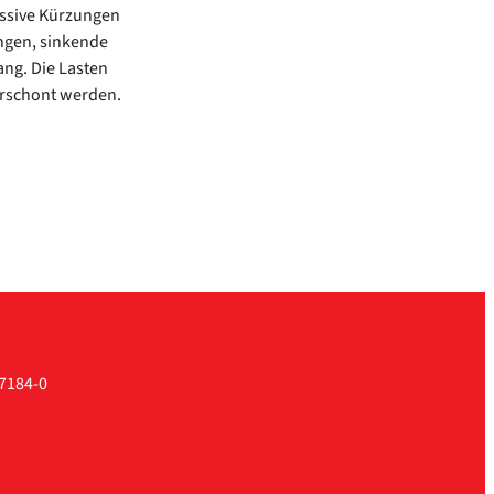
­si­ve Kür­zun­gen
­gen, sin­ken­de
lang. Die Las­ten
er­schont wer­den.
7184-0