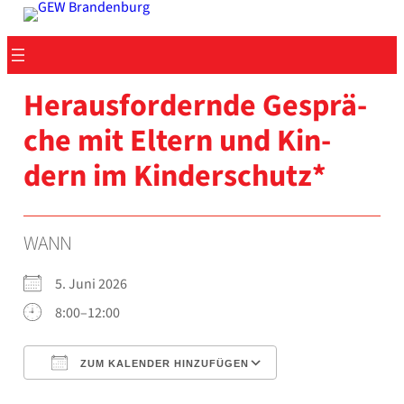
Zum
Inhalt
springen
Her­aus­for­dern­de Gesprä­
che mit Eltern und Kin­
dern im Kin­der­schutz*
WANN
5. Juni 2026
8:00–12:00
ZUM KALENDER HINZUFÜGEN
ICS her­un­ter­la­den
Goog­le Kalen­der