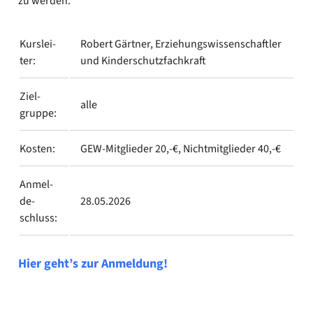
zu wer­den.
I
Kurs­lei­
Robert Gärt­ner, Erzie­hungs­wis­sen­schaft­ler
ter:
und Kin­der­schutz­fach­kraft
Ziel­
alle
grup­pe:
Kos­ten:
GEW-Mitglieder 20,-€, Nicht­mit­glie­der 40,-€
Anmel­
de­
28.05.2026
schluss:
Hier geht’s zur Anmel­dung!