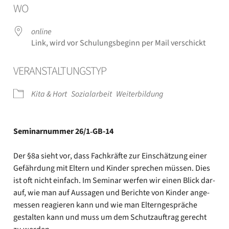
WO
online
Link, wird vor Schu­lungs­be­ginn per Mail ver­schickt
VER­AN­STAL­TUNGS­TYP
Kita & Hort
Sozi­al­ar­beit
Wei­ter­bil­dung
Semi­nar­num­mer 26/1‑GB-14
I
Der §8a sieht vor, dass Fach­kräf­te zur Ein­schät­zung einer
Gefähr­dung mit Eltern und Kin­der spre­chen müs­sen. Dies
ist oft nicht ein­fach. Im Semi­nar wer­fen wir einen Blick dar­
auf, wie man auf Aus­sa­gen und Berich­te von Kin­der ange­
mes­sen reagie­ren kann und wie man Eltern­ge­sprä­che
gestal­ten kann und muss um dem Schutz­auf­trag gerecht