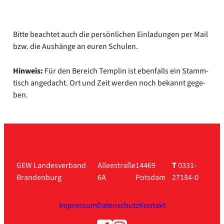
Bit­te beach­tet auch die per­sön­li­chen Ein­la­dun­gen per Mail
bzw. die Aus­hän­ge an euren Schu­len.
Hin­weis:
Für den Bereich Temp­lin ist eben­falls ein Stamm­
tisch ange­dacht. Ort und Zeit wer­den noch bekannt gege­
ben.
GEW Landesverband
Alleestraße
14469
T
0331-
Brandenburg
6A
Potsdam
27184-0
Impressum
Datenschutz
Kontakt