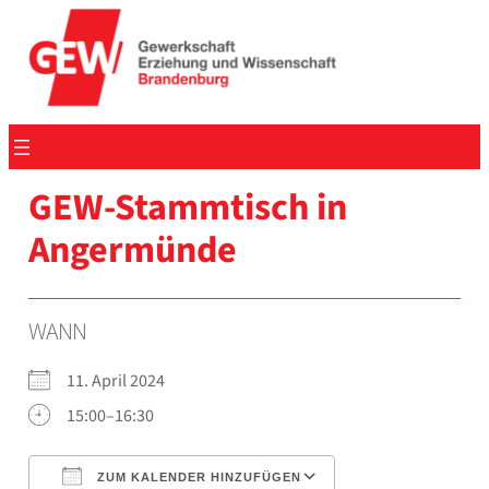
Zum
Inhalt
springen
GEW-Stammtisch in
Anger­mün­de
WANN
11. April 2024
15:00–16:30
ZUM KALENDER HINZUFÜGEN