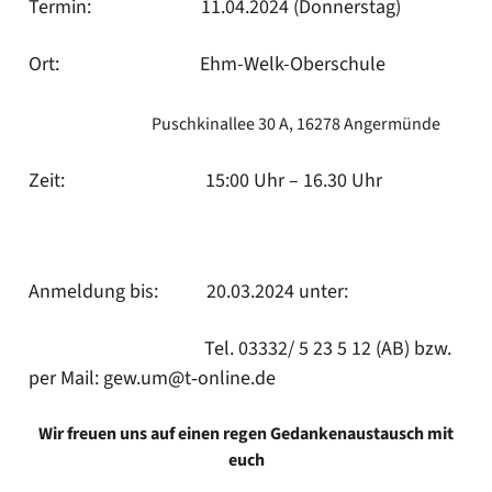
Ter­min: 11.04.2024 (Don­ners­tag)
Ort: Ehm-Welk-Oberschule
Pusch­kin­al­lee 30 A, 16278 Anger­mün­de
Zeit: 15:00 Uhr – 16.30 Uhr
Anmel­dung bis: 20.03.2024 unter:
Tel. 03332/ 5 23 5 12 (AB) bzw.
per Mail: gew.um@t‑online.de
Wir freu­en uns auf einen regen Gedan­ken­aus­tausch mit
euch