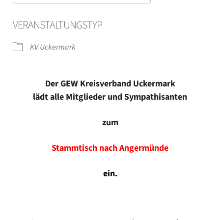
ICS her­un­ter­la­den
Goog­le Kalen­der
VER­AN­STAL­TUNGS­TYP
KV Ucker­mark
Der GEW Kreis­ver­band Ucker­mark
lädt alle Mit­glie­der und Sym­pa­thi­san­ten
zum
Stamm­tisch nach Anger­mün­de
ein.