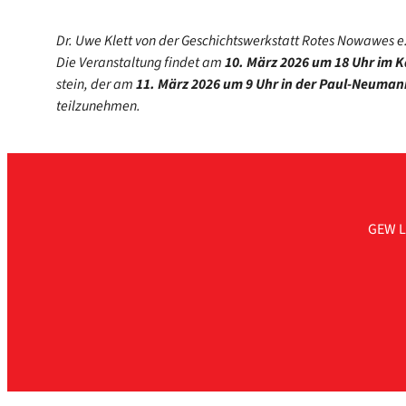
Dr. Uwe Klett von der Geschichts­werk­statt Rotes Nowa­wes e. V
Die Ver­an­stal­tung fin­det am
10. März 2026 um 18 Uhr im K
stein, der am
11. März 2026 um 9 Uhr in der Paul-Neumann
teil­zu­neh­men.
GEW L