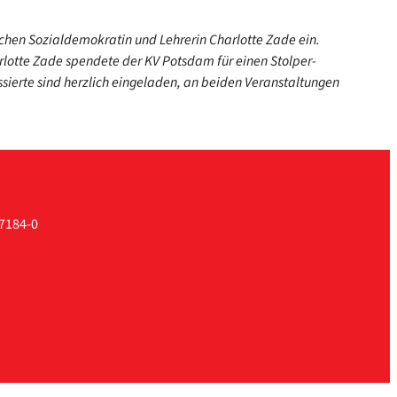
n Sozi­al­de­mo­kra­tin und Leh­re­rin Char­lot­te Zade ein.
lot­te Zade spen­de­te der KV Pots­dam für einen Stol­per­
sier­te sind herz­lich ein­ge­la­den, an bei­den Ver­an­stal­tun­gen
7184-0