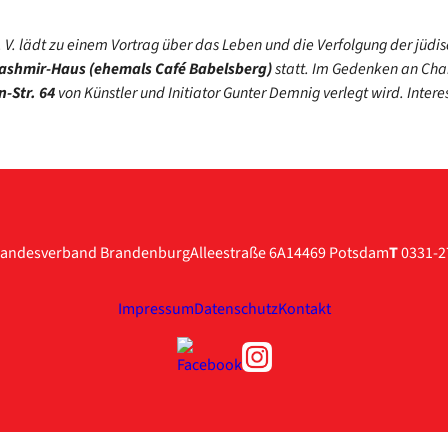
. lädt zu einem Vor­trag über das Leben und die Ver­fol­gung der jüdi­sche
ashmir-Haus (ehe­mals Café Babels­berg)
statt.
Im Geden­ken an Char­
-Str. 64
von Künst­ler und Initia­tor Gun­ter Dem­nig ver­legt wird. Inter­es­
andesverband Brandenburg
Alleestraße 6A
14469 Potsdam
T
0331-2
Impressum
Datenschutz
Kontakt