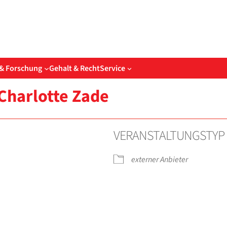
& Forschung
Gehalt & Recht
Service
Char­lot­te Zade
VER­AN­STAL­TUNGS­TYP
exter­ner Anbie­ter
­der
iCal­en­dar
O