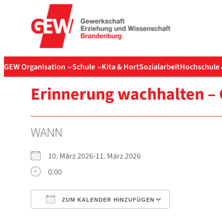
Zum
Inhalt
springen
GEW Organisation
Schule
Kita & Hort
Sozialarbeit
Hochschule 
Erin­ne­rung wach­hal­ten – 
WANN
10. März 2026-11. März 2026
0:00
ZUM KALENDER HINZUFÜGEN
ICS her­un­ter­la­den
Goog­le Kalen