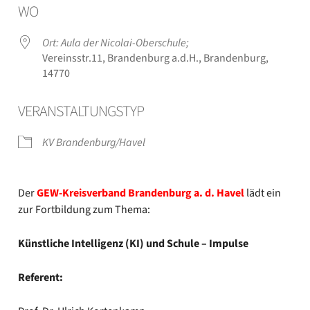
WO
Ort: Aula der Nicolai-Oberschule;
Vereinsstr.11, Bran­den­burg a.d.H., Bran­den­burg,
14770
VER­AN­STAL­TUNGS­TYP
KV Brandenburg/Havel
Der
GEW-Kreisverband Bran­den­burg a. d. Havel
lädt ein
zur Fort­bil­dung zum The­ma:
Künst­li­che Intel­li­genz (KI) und Schu­le – Impul­se
Refe­rent: