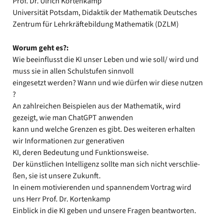
Prof. Dr. Ulrich Kor­ten­kamp
Uni­ver­si­tät Pots­dam, Didak­tik der Mathe­ma­tik Deut­sches
Zen­trum für Lehr­kräf­te­bil­dung Mathe­ma­tik (DZLM)
Wor­um geht es?:
Wie beein­flusst die KI unser Leben und wie soll/ wird und
muss sie in allen Schul­stu­fen sinn­voll
ein­ge­setzt wer­den? Wann und wie dür­fen wir die­se nut­zen
?
An zahl­rei­chen Bei­spie­len aus der Mathe­ma­tik, wird
gezeigt, wie man ChatGPT anwen­den
kann und wel­che Gren­zen es gibt. Des wei­te­ren erhal­ten
wir Infor­ma­tio­nen zur gene­ra­ti­ven
KI, deren Bedeu­tung und Funk­ti­ons­wei­se.
Der künst­li­chen Intel­li­genz soll­te man sich nicht ver­schlie­
ßen, sie ist unse­re Zukunft.
In einem moti­vie­ren­den und span­nen­dem Vor­trag wird
uns Herr Prof. Dr. Kor­ten­kamp
Ein­blick in die KI geben und unse­re Fra­gen beant­wor­ten.