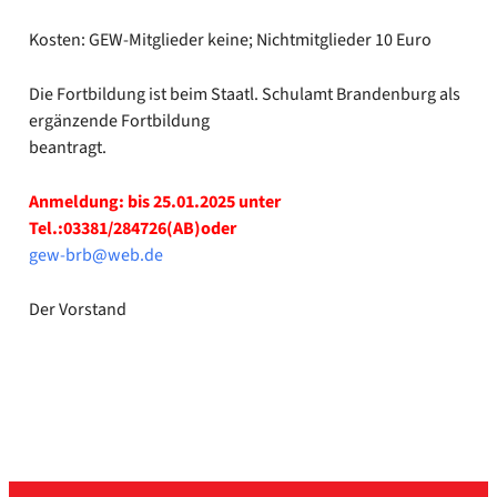
Kos­ten: GEW-Mitglieder kei­ne; Nicht­mit­glie­der 10 Euro
Die Fort­bil­dung ist beim Staatl. Schul­amt Bran­den­burg als
ergän­zen­de Fort­bil­dung
bean­tragt.
Anmel­dung: bis 25.01.2025 unter
Tel.:03381/284726(AB)oder
gew-brb@web.de
Der Vor­stand