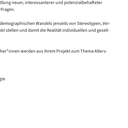
ng neu­er, inter­es­san­te­rer und poten­zi­al­be­haf­te­ter
­fra­gen.
 demo­gra­phi­schen Wan­dels jen­seits von Ste­reo­ty­pen, Ver­
kt stel­len und damit die Rea­li­tät indi­vi­du­el­len und gesell­
cher*innen wer­den aus ihrem Pro­jekt zum The­ma Alters­
­gie