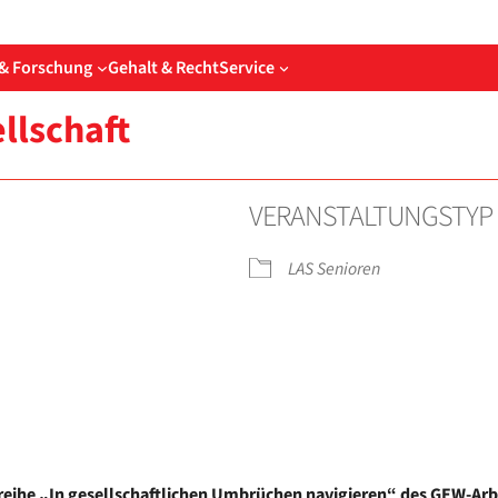
& Forschung
Gehalt & Recht
Service
ll­schaft
VER­AN­STAL­TUNGS­TYP
LAS Senio­ren
­der
iCal­en­dar
O
sreihe „In gesell­schaft­li­chen Umbrü­chen navi­gie­ren“ des GEW-A