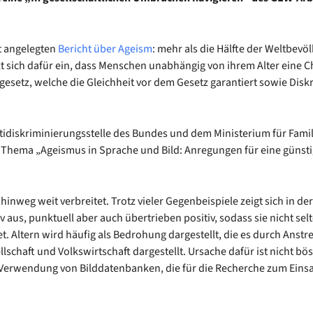
t ange­leg­ten
Bericht über Ageism
: mehr als die Hälf­te der Welt­be­völ­
tzt sich dafür ein, dass Men­schen unab­hän­gig von ihrem Alter eine Chan­
e­setz, wel­che die Gleich­heit vor dem Gesetz garan­tiert sowie Dis­kri
­dis­kri­mi­nie­rungs­stel­le des Bun­des und dem Minis­te­ri­um für Fami
as The­ma „Ageis­mus in Spra­che und Bild: Anre­gun­gen für eine güns­ti
hin­weg weit ver­brei­tet. Trotz vie­ler Gegen­bei­spie­le zeigt sich in 
iv aus, punk­tu­ell aber auch über­trie­ben posi­tiv, sodass sie nicht sel
det. Altern wird häu­fig als Bedro­hung dar­ge­stellt, die es durch Anstr
schaft und Volks­wirt­schaft dar­ge­stellt. Ursa­che dafür ist nicht bö
er­wen­dung von Bild­da­ten­ban­ken, die für die Recher­che zum Ein­sat