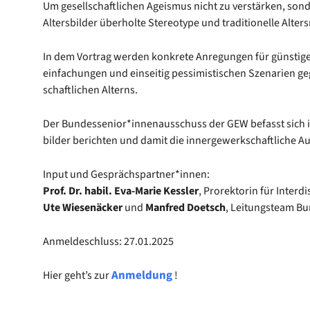
Um gesell­schaft­li­chen Ageis­mus nicht zu ver­stär­ken, son­d
Alters­bil­der über­hol­te Ste­reo­ty­pe und tra­di­tio­nel­le Al
In dem Vor­trag wer­den kon­kre­te Anre­gun­gen für güns­ti­ge
ein­fa­chun­gen und ein­sei­tig pes­si­mis­ti­schen Sze­na­ri­en g
schaft­li­chen Alterns.
Der Bundessenior*innenausschuss der GEW befasst sich inte
bil­der berich­ten und damit die inner­ge­werk­schaft­li­che Aus
Input und Gesprächspartner*innen:
Prof. Dr. habil. Eva-Marie Kess­ler
, Pro­rek­to­rin für Inter­di
Ute Wie­se­nä­cker
und
Man­fred Doetsch
, Lei­tungs­team 
Anmel­de­schluss: 27.01.2025
Anmel­dung
Hier geht’s zur
!