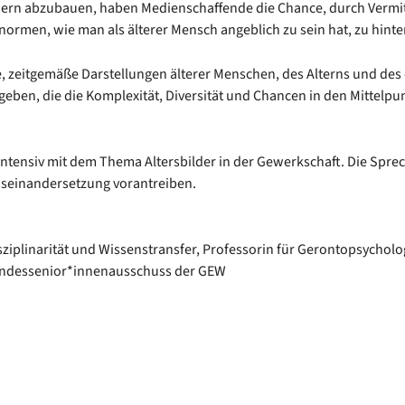
ern abzu­bau­en, haben Medi­en­schaf­fen­de die Chan­ce, durch Ver­mitt­lu
ters­nor­men, wie man als älte­rer Mensch angeb­lich zu sein hat, zu hin­ter
, zeit­ge­mä­ße Dar­stel­lun­gen älte­rer Men­schen, des Alterns und des
ege­ben, die die Kom­ple­xi­tät, Diver­si­tät und Chan­cen in den Mit­tel­pun
n­siv mit dem The­ma Alters­bil­der in der Gewerk­schaft. Die Spre
­ein­an­der­set­zung vor­an­trei­ben.
s­zi­pli­na­ri­tät und Wis­sens­trans­fer, Pro­fes­so­rin für Geron­to­psy­cho­lo
Bundessenior*innenausschuss der GEW