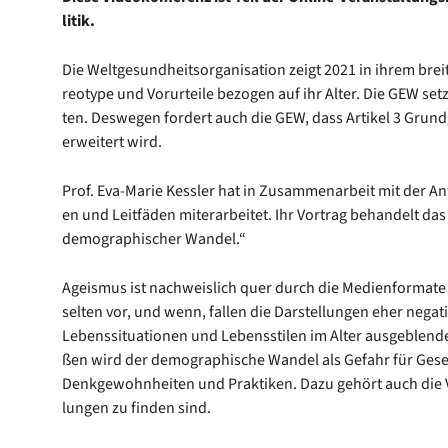
li­tik.
Die Welt­ge­sund­heits­or­ga­ni­sa­ti­on zeigt 2021 in ihrem brei
reo­ty­pe und Vor­ur­tei­le bezo­gen auf ihr Alter. Die GEW se
ten. Des­we­gen for­dert auch die GEW, dass Arti­kel 3 Grund­g
erwei­tert wird.
Prof. Eva-Marie Kess­ler hat in Zusam­men­ar­beit mit der Anti
en und Leit­fä­den miter­ar­bei­tet. Ihr Vor­trag behan­delt d
demo­gra­phi­scher Wan­del.“
Ageis­mus ist nach­weis­lich quer durch die Medi­en­for­ma­te 
sel­ten vor, und wenn, fal­len die Dar­stel­lun­gen eher nega­t
Lebens­si­tua­tio­nen und Lebens­sti­len im Alter aus­ge­blen­
ßen wird der demo­gra­phi­sche Wan­del als Gefahr für Gesell­
Denk­ge­wohn­hei­ten und Prak­ti­ken. Dazu gehört auch die V
lun­gen zu fin­den sind.