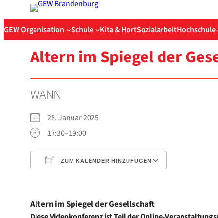
Zum
Inhalt
GEW Organisation
Schule
Kita & Hort
Sozialarbeit
Hochschule 
springen
Altern im Spie­gel der Gese
WANN
28. Janu­ar 2025
17:30–19:00
ZUM KALENDER HINZUFÜGEN
ICS her­un­ter­la­den
Goog­le Kalen
Altern im Spie­gel der Gesell­schaft
Die­se Video­kon­fe­renz ist Teil der Online-Veranstaltung