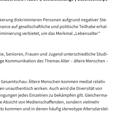
ke­rung dis­kri­mi­nie­ren Per­so­nen auf­grund nega­ti­ver Ste­
ce auf gesell­schaft­li­che und poli­ti­sche Teil­ha­be erhal­
­mi­nie­rung ver­bie­tet, um das Merk­mal „Lebens­al­ter“
­lie, Senio­ren, Frau­en und Jugend unter­schied­li­che Stu­di­
­ge Kom­mu­ni­ka­ti­on des The­mas Alter – älte­re Men­schen –
der Gesamt­schau: Älte­re Men­schen kom­men medi­al rela­tiv
­ten unau­then­tisch wir­ken. Auch wird die Diver­si­tät von
en­gun­gen jedes Ein­zel­nen zu bekämp­fen gilt. Glei­cher­ma­
se Absicht von Medi­en­schaf­fen­den, son­dern viel­mehr
z kom­men und in denen häu­fig ste­reo­ty­pe Alters­dar­stel­