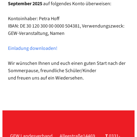
Sep­tem­ber 2025
auf fol­gen­des Kon­to über­wei­sen:
Kon­to­in­ha­ber: Petra Hoff
IBAN: DE 30 120 300 00 0000 504381, Ver­wen­dungs­zweck:
GEW-Veranstaltung, Namen
Ein­la­dung down­loa­den!
Wir wün­schen Ihnen und euch einen guten Start nach der
Som­mer­pau­se, freund­li­che Schüler/Kinder
und freu­en uns auf ein Wie­der­se­hen.
GEW Landesverband
Alleestraße
14469
T
0331-