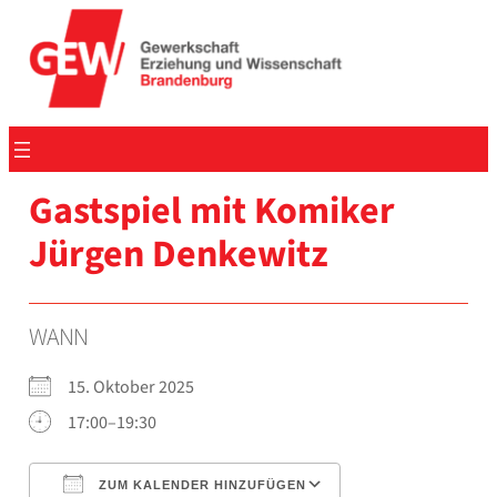
Zum
Inhalt
springen
Gast­spiel mit Komi­ker
Jür­gen Den­ke­witz
WANN
15. Okto­ber 2025
17:00–19:30
ZUM KALENDER HINZUFÜGEN