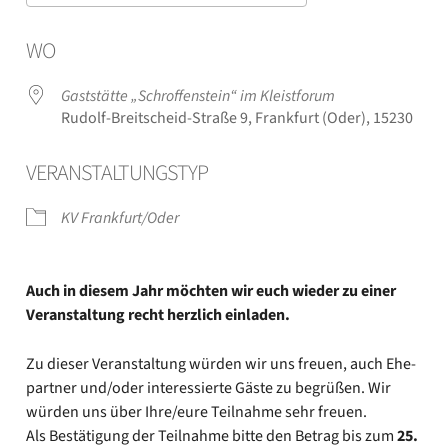
ICS her­un­ter­la­den
Goog­le Kalen­der
WO
Gast­stät­te „Schrof­fen­stein“ im Kleist­fo­rum
Rudolf-Breitscheid-Straße 9, Frank­furt (Oder), 15230
VER­AN­STAL­TUNGS­TYP
KV Frankfurt/Oder
Auch in die­sem Jahr möch­ten wir euch wie­der zu einer
Ver­an­stal­tung recht herz­lich ein­la­den.
Zu die­ser Ver­an­stal­tung wür­den wir uns freu­en, auch Ehe­
part­ner und/oder inter­es­sier­te Gäs­te zu begrü­ßen. Wir
wür­den uns über Ihre/eure Teil­nah­me sehr freu­en.
Als Bestä­ti­gung der Teil­nah­me bit­te den Betrag bis zum
25.