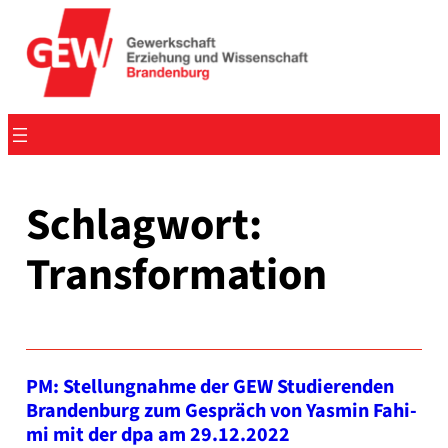
Zum
Inhalt
springen
Schlagwort:
Transformation
PM: Stel­lung­nah­me der GEW Stu­die­ren­den
Bran­den­burg zum Gespräch von Yas­min Fahi­
mi mit der dpa am 29.12.2022