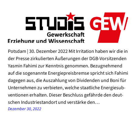
Pots­dam | 30. Dezem­ber 2022 Mit Irri­ta­ti­on haben wir die in
der Pres­se zir­ku­lier­ten Äuße­run­gen der DGB-Vorsitzenden
Yas­min Fahi­mi zur Kennt­nis genom­men. Bezug­neh­mend
auf die soge­nann­te Ener­gie­preis­brem­se spricht sich Fahi­mi
dage­gen aus, die Aus­zah­lung von Divi­den­den und Boni für
Unter­neh­men zu ver­bie­ten, wel­che staat­li­che Ener­gie­sub­
ven­tio­nen erhal­ten. Die­ser Beschluss gefähr­de den deut­
schen Indus­trie­stand­ort und ver­stär­ke den…
Dezember 30, 2022