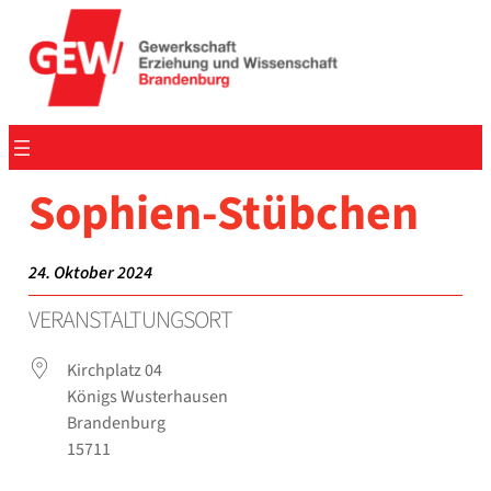
Zum
Inhalt
springen
Sophien-Stübchen
24. Oktober 2024
VER­AN­STAL­TUNGS­ORT
Kirch­platz 04
Königs Wus­ter­hau­sen
Bran­den­burg
15711