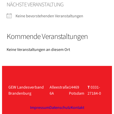
NÄCHS­TE VER­AN­STAL­TUNG
Kei­ne bevor­ste­hen­den Ver­an­stal­tun­gen
Kom­men­de Ver­an­stal­tun­gen
Kei­ne Ver­an­stal­tun­gen an die­sem Ort
GEW Landesverband
Alleestraße
14469
T
0331-
Brandenburg
6A
Potsdam
27184-0
Impressum
Datenschutz
Kontakt