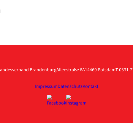
n
andesverband Brandenburg
Alleestraße 6A
14469 Potsdam
T
0331-2
Impressum
Datenschutz
Kontakt