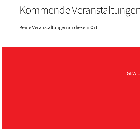
Kom­men­de Ver­an­stal­tun­ge
Kei­ne Ver­an­stal­tun­gen an die­sem Ort
GEW L