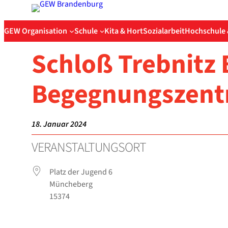
Zum
Inhalt
GEW Organisation
Schule
Kita & Hort
Sozialarbeit
Hochschule 
springen
Schloß Treb­nitz 
Begeg­nungs­zen­t
18. Januar 2024
VER­AN­STAL­TUNGS­ORT
Platz der Jugend 6
Mün­che­berg
15374