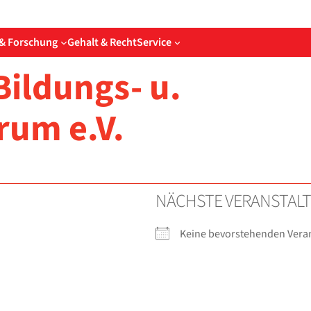
& Forschung
Gehalt & Recht
Service
Bildungs- u.
rum e.V.
NÄCHS­TE VER­AN­STAL
Kei­ne bevor­ste­hen­den Ver­an