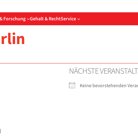
& Forschung
Gehalt & Recht
Service
r­lin
NÄCHS­TE VER­AN­STAL
Kei­ne bevor­ste­hen­den Ver­an
n