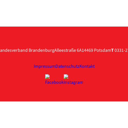
andesverband Brandenburg
Alleestraße 6A
14469 Potsdam
T
0331-2
Impressum
Datenschutz
Kontakt