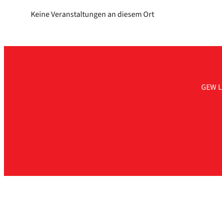
Kei­ne Ver­an­stal­tun­gen an die­sem Ort
GEW L