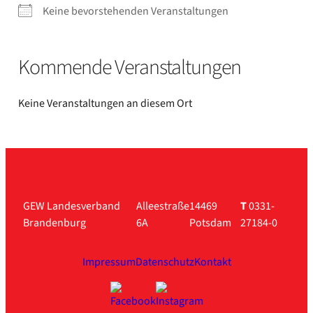
Kei­ne bevor­ste­hen­den Ver­an­stal­tun­gen
Kom­men­de Ver­an­stal­tun­gen
Kei­ne Ver­an­stal­tun­gen an die­sem Ort
GEW Landesverband
Alleestraße
14469
T
0331-
Brandenburg
6A
Potsdam
27184-0
Impressum
Datenschutz
Kontakt