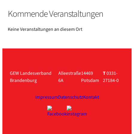
Kom­men­de Ver­an­stal­tun­gen
Kei­ne Ver­an­stal­tun­gen an die­sem Ort
GEW Landesverband
Alleestraße
14469
T
0331-
Brandenburg
6A
Potsdam
27184-0
Impressum
Datenschutz
Kontakt