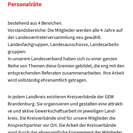
Per­so­nal­rä­te
bestehend aus 4 Berei­chen.
Vor­stands­be­rei­che: Die Mit­glie­der wer­den alle 4 Jah­re auf
der Lan­des­ver­tre­ter­ver­samm­lung neu gewählt.
Lan­des­fach­grup­pen, Lan­des­aus­schüs­se, Lan­des­ar­beits­
grup­pen:
In unse­rem Lan­des­ver­band haben sich zu einer gan­zen
Rei­he von The­men die­se Gre­mi­en gebil­det, die eng mit den
ent­spre­chen­den Refe­ra­ten zusam­men­ar­bei­ten. Ihre Arbeit
wird voll­stän­dig ehren­amt­lich getra­gen.
In jedem Land­kreis exis­tie­ren Kreis­ver­bän­de der GEW
Bran­den­burg. Sie orga­ni­sie­ren und gestal­ten eine attrak­ti­
ve und akti­ve Gewerk­schafts­ar­beit im jewei­li­gen Land­
kreis. Die Kreis­ver­bän­de sind für unse­re Mit­glie­der die
Ansprech­part­ner vor Ort. Die Arbeit der Kreis­ver­bän­de
wird durch das ehren­amt­li­che Enga­ge­ment der Mit­glie­der