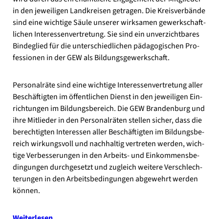
in den jewei­li­gen Land­krei­sen getra­gen. Die Kreis­ver­bän­de
sind eine wich­ti­ge Säu­le unse­rer wirk­sa­men gewerk­schaft­
li­chen Inter­es­sen­ver­tre­tung. Sie sind ein unver­zicht­ba­res
Bin­de­glied für die unter­schied­li­chen päd­ago­gi­schen Pro­
fes­sio­nen in der GEW als Bil­dungs­ge­werk­schaft.
Per­so­nal­rä­te sind eine wich­ti­ge Inter­es­sen­ver­tre­tung aller
Beschäf­tig­ten im öffent­li­chen Dienst in den jewei­li­gen Ein­
rich­tun­gen im Bil­dungs­be­reich. Die GEW Bran­den­burg und
ihre Mit­lie­der in den Per­so­nal­rä­ten stel­len sicher, dass die
berech­tig­ten Inter­es­sen aller Beschäf­tig­ten im Bil­dungs­be­
reich wir­kungs­voll und nach­hal­tig ver­tre­ten wer­den, wich­
ti­ge Ver­bes­se­run­gen in den Arbeits- und Ein­kom­mens­be­
din­gun­gen durch­ge­setzt und zugleich wei­te­re Ver­schlech­
te­run­gen in den Arbeits­be­din­gun­gen abge­wehrt wer­den
kön­nen.
Wei­ter­le­sen