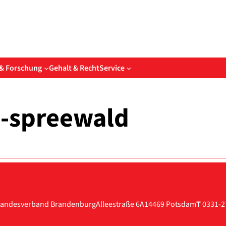
& Forschung
Gehalt & Recht
Service
-spreewald
andesverband Brandenburg
Alleestraße 6A
14469 Potsdam
T
0331-2