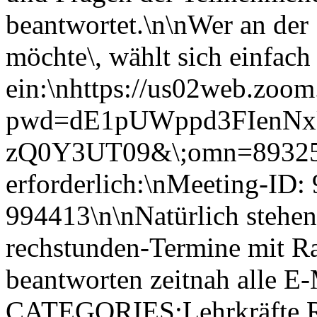
beantwortet.\n\nWer an der
möchte\, wählt sich einfach
ein:\nhttps://us02web.zoo
pwd=dE1pUWppd3FIenN
zQ0Y3UT09&\;omn=893252
erforderlich:\nMeeting-ID
994413\n\nNatürlich stehen
rechstunden-Termine mit Ra
beantworten zeitnah alle E
CATEGORIES:Lehrkräfte,Re