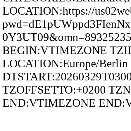
LOCATION:https://us02we
pwd=dE1pUWppd3FIenN
0Y3UT09&omn=8932523
BEGIN:VTIMEZONE TZID:E
LOCATION:Europe/Berli
DTSTART:20260329T030
TZOFFSETTO:+0200 TZ
END:VTIMEZONE END: